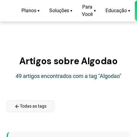
Para
Planos
Soluções
Educação
▾
▾
▾
▾
Você
Artigos sobre Algodao
49 artigos encontrados com a tag "Algodao"
arrow_back
Todas as tags