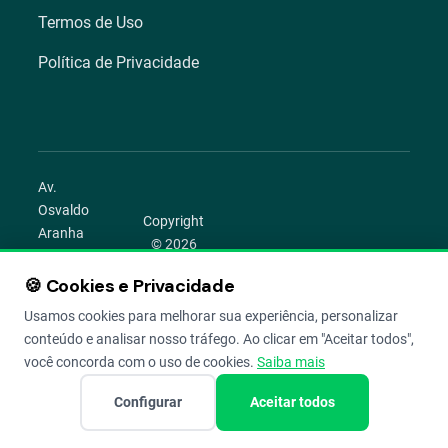
Termos de Uso
Política de Privacidade
Av.
Osvaldo
Copyright
Aranha
© 2026
1022 –
Aegro.
Bom
🍪 Cookies e Privacidade
play_circle
camera_alt
public
work
Todos os
Fim,
direitos
Usamos cookies para melhorar sua experiência, personalizar
Porto
reservados.
conteúdo e analisar nosso tráfego. Ao clicar em "Aceitar todos",
Alegre –
você concorda com o uso de cookies.
Saiba mais
RS
Configurar
Aceitar todos