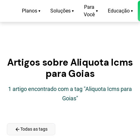
Para
Planos
Soluções
Educação
▾
▾
▾
▾
Você
Artigos sobre Aliquota Icms
para Goias
1 artigo encontrado com a tag "Aliquota Icms para
Goias"
arrow_back
Todas as tags