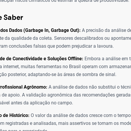
ntecipar riscos climáticos ou estimar a quebra de produtividade.
e Saber
 dos Dados (Garbage In, Garbage Out):
A precisão da análise 
te da qualidade da coleta. Sensores descalibrados ou aponta
ram conclusões falsas que podem prejudicar a lavoura.
e de Conectividade e Soluções Offline:
Embora a análise em t
 internet, muitas ferramentas no Brasil operam com armazena
ção posterior, adaptando-se às áreas de sombra de sinal.
Profissional Agrônomo:
A análise de dados não substitui o técni
 de apoio. A validação agronômica das recomendações gerada
sável antes da aplicação no campo.
 de Histórico:
O valor da análise de dados cresce com o tempo
em registradas e analisadas, mais assertivos se tornam os mo