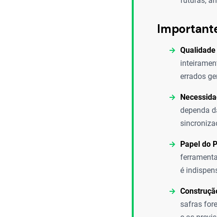
futuras, a
Important
Qualidade
inteiramen
errados ge
Necessidad
dependa da
sincroniza
Papel do 
ferramenta
é indispen
Construção
safras for