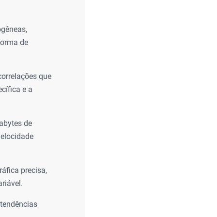
ogêneas,
forma de
correlações que
cífica e a
rabytes de
velocidade
fica precisa,
riável.
 tendências