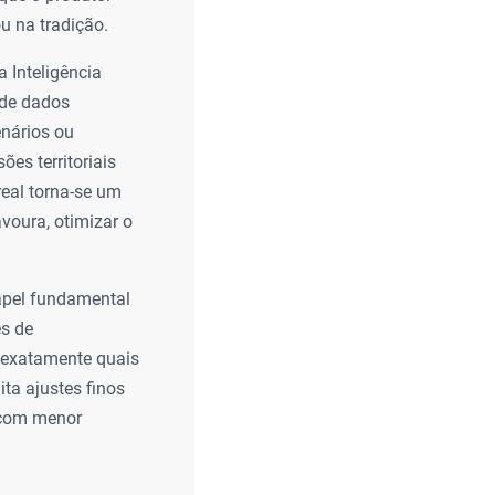
u na tradição.
 Inteligência
 de dados
enários ou
ões territoriais
real torna-se um
avoura, otimizar o
apel fundamental
es de
r exatamente quais
ita ajustes finos
e com menor