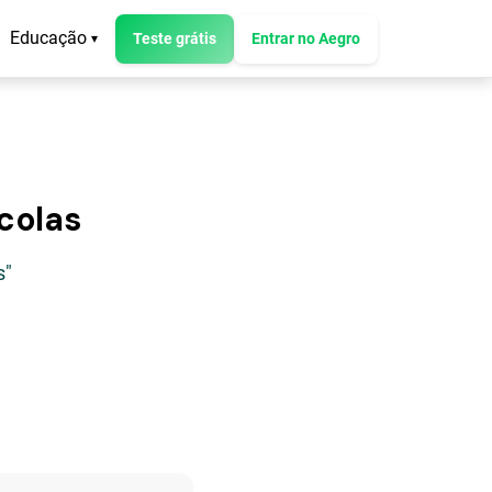
Educação
Teste grátis
Entrar no Aegro
▾
colas
s"