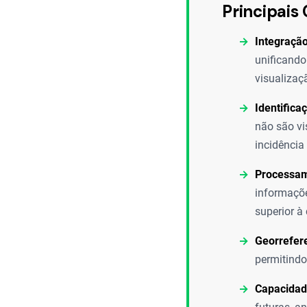
Principais 
Integração
unificando
visualizaç
Identifica
não são vi
incidência
Processam
informaçõe
superior 
Georrefer
permitindo
Capacidade