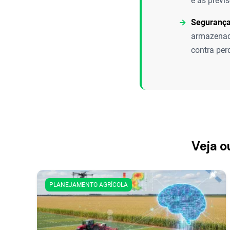
e as previ
Segurança
armazenado
contra per
Veja o
PLANEJAMENTO AGRÍCOLA