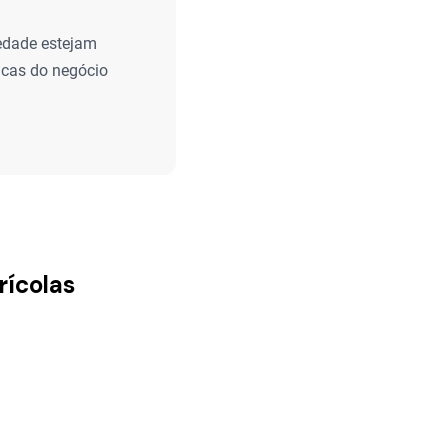
edade estejam
icas do negócio
rícolas