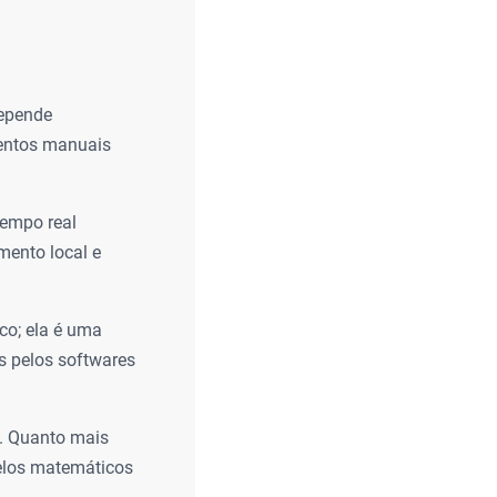
depende
mentos manuais
empo real
mento local e
co; ela é uma
s pelos softwares
. Quanto mais
delos matemáticos