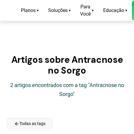
Para
Planos
Soluções
Educação
▾
▾
▾
▾
Você
Artigos sobre Antracnose
no Sorgo
2 artigos encontrados com a tag "Antracnose no
Sorgo"
arrow_back
Todas as tags