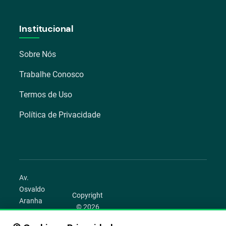
Institucional
Sobre Nós
Trabalhe Conosco
Termos de Uso
Política de Privacidade
Av.
Osvaldo
Copyright
Aranha
© 2026
1022 –
Aegro.
Bom