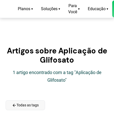
Para
Planos
Soluções
Educação
▾
▾
▾
▾
Você
Artigos sobre Aplicação de
Glifosato
1 artigo encontrado com a tag "Aplicação de
Glifosato"
arrow_back
Todas as tags