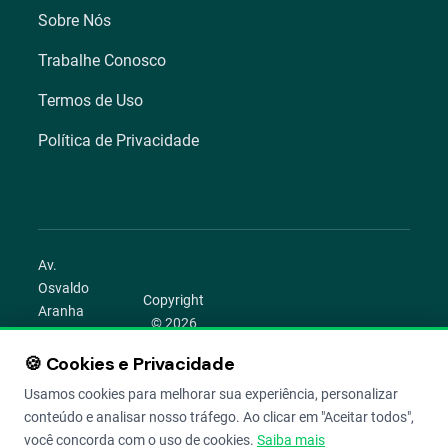
Sobre Nós
Trabalhe Conosco
Termos de Uso
Política de Privacidade
Av.
Osvaldo
Copyright
Aranha
© 2026
1022 –
Aegro.
Bom
🍪 Cookies e Privacidade
play_circle
camera_alt
public
work
Todos os
Fim,
direitos
Usamos cookies para melhorar sua experiência, personalizar
Porto
reservados.
conteúdo e analisar nosso tráfego. Ao clicar em "Aceitar todos",
Alegre –
você concorda com o uso de cookies.
Saiba mais