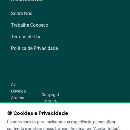
Sobre Nós
Trabalhe Conosco
Termos de Uso
Política de Privacidade
Av.
Osvaldo
Copyright
Aranha
© 2026
1022 –
Aegro.
Bom
🍪 Cookies e Privacidade
play_circle
camera_alt
public
work
Todos os
Fim,
direitos
Usamos cookies para melhorar sua experiência, personalizar
Porto
reservados.
conteúdo e analisar nosso tráfego. Ao clicar em "Aceitar todos",