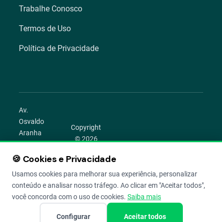
Trabalhe Conosco
Termos de Uso
Política de Privacidade
Av.
Osvaldo
Copyright
Aranha
© 2026
1022 –
Aegro.
Bom
🍪 Cookies e Privacidade
play_circle
camera_alt
public
work
Todos os
Fim,
direitos
Usamos cookies para melhorar sua experiência, personalizar
Porto
reservados.
conteúdo e analisar nosso tráfego. Ao clicar em "Aceitar todos",
Alegre –
você concorda com o uso de cookies.
Saiba mais
RS
Configurar
Aceitar todos