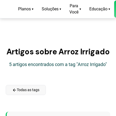
Para
Planos
Soluções
Educação
▾
▾
▾
▾
Você
Artigos sobre Arroz Irrigado
5 artigos encontrados com a tag "Arroz Irrigado"
arrow_back
Todas as tags