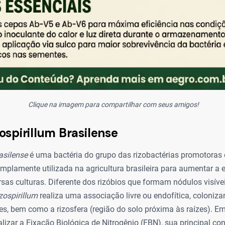
Clique na imagem para compartilhar com seus amigos!
ospirillum Brasilense
asilense
é uma bactéria do grupo das rizobactérias promotoras 
mplamente utilizada na agricultura brasileira para aumentar a e
rsas culturas. Diferente dos rizóbios que formam nódulos visíve
zospirillum
realiza uma associação livre ou endofítica, coloniza
ízes, bem como a rizosfera (região do solo próxima às raízes). 
lizar a Fixação Biológica de Nitrogênio (FBN), sua principal con