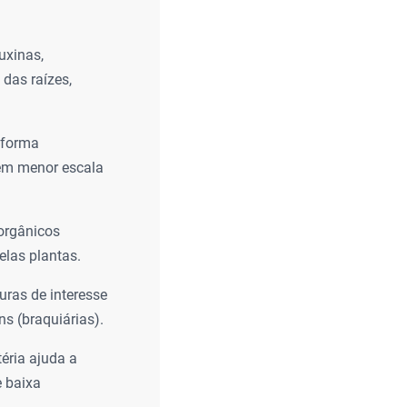
uxinas,
 das raízes,
 forma
 em menor escala
norgânicos
elas plantas.
ras de interesse
ns (braquiárias).
éria ajuda a
e baixa