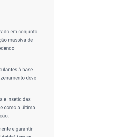
izado em conjunto
ação massiva de
podendo
culantes à base
rmazenamento deve
 e inseticidas
te como a última
ção.
ente e garantir