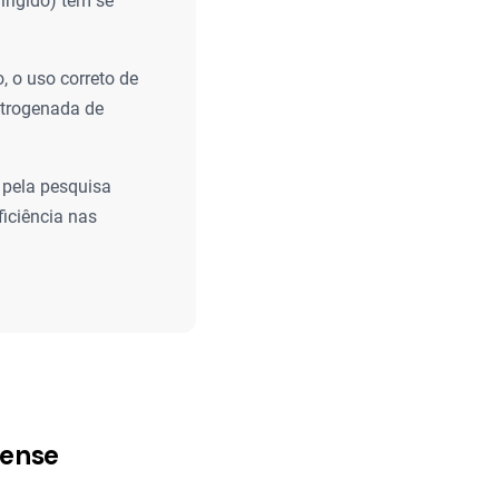
irigido) tem se
 o uso correto de
itrogenada de
 pela pesquisa
ficiência nas
lense