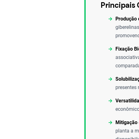
Principais 
Produção 
giberelina
promovend
Fixação Bi
associativ
comparada
Solubiliza
presentes 
Versatilid
econômico,
Mitigação 
planta a m