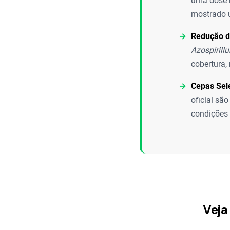
uma dose m
mostrado u
Redução d
Azospirill
cobertura,
Cepas Sel
oficial sã
condições 
Veja