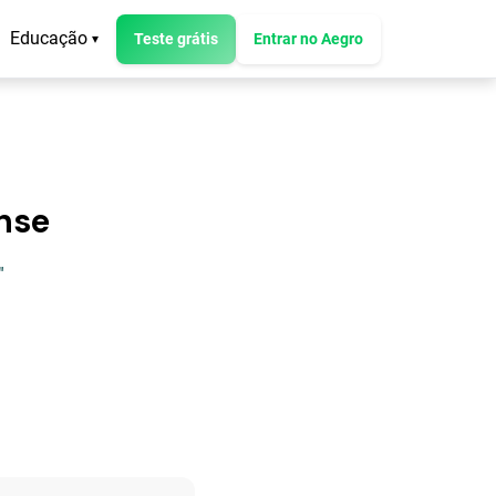
Educação
Teste grátis
Entrar no Aegro
▾
ense
"