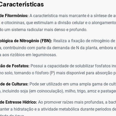
Características
de Fitormônios:
A característica mais marcante é a síntese de a
s e citocininas, que estimulam a divisão celular e o alongamento
o um sistema radicular mais denso e profundo.
ológica de Nitrogênio (FBN):
Realiza a fixação de nitrogênio de
a, contribuindo com parte da demanda de N da planta, embora
 aos rizóbios em leguminosas.
ção de Fosfatos:
Possui a capacidade de solubilizar fosfatos i
no solo, tornando o fósforo (P) mais disponível para absorção p
ade de Culturas:
Pode ser utilizado em uma ampla gama de cultu
 incluindo soja (em coinoculação), milho, trigo, arroz e pastage
de Estresse Hídrico:
Ao promover raízes mais profundas, a bact
anter a hidratação e a atividade metabólica durante períodos d