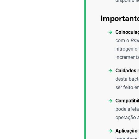
disponibil
Important
Coinocula
com o
Bra
nitrogênio
incrementa
Cuidados 
desta bact
ser feito e
Compatibi
pode afeta
operação a
Aplicação 