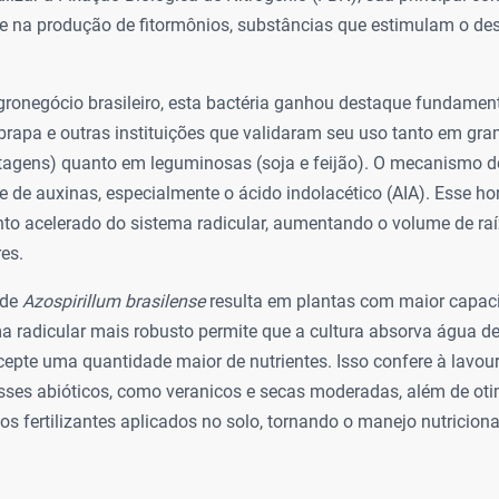
e na produção de fitormônios, substâncias que estimulam o de
gronegócio brasileiro, esta bactéria ganhou destaque fundament
rapa e outras instituições que validaram seu uso tanto em gr
astagens) quanto em leguminosas (soja e feijão). O mecanismo 
se de auxinas, especialmente o ácido indolacético (AIA). Esse h
nto acelerado do sistema radicular, aumentando o volume de raí
res.
 de
Azospirillum brasilense
resulta em plantas com maior capaci
ma radicular mais robusto permite que a cultura absorva água 
cepte uma quantidade maior de nutrientes. Isso confere à lavo
esses abióticos, como veranicos e secas moderadas, além de oti
s fertilizantes aplicados no solo, tornando o manejo nutricional