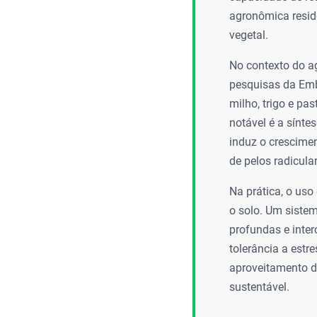
agronômica resid
vegetal.
No contexto do a
pesquisas da Emb
milho, trigo e p
notável é a sínte
induz o crescime
de pelos radicula
Na prática, o uso
o solo. Um siste
profundas e inter
tolerância a estr
aproveitamento do
sustentável.