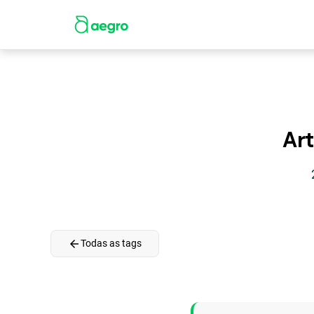
Art
arrow_back
Todas as tags