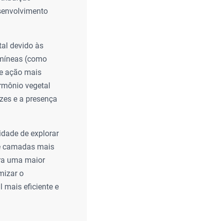
senvolvimento
al devido às
amíneas (como
de ação mais
ormônio vegetal
zes e a presença
dade de explorar
de camadas mais
ura uma maior
mizar o
 mais eficiente e