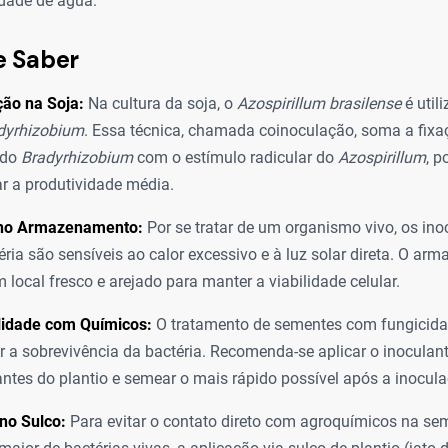
idade de água.
e Saber
ção na Soja:
Na cultura da soja, o
Azospirillum brasilense
é util
dyrhizobium
. Essa técnica, chamada coinoculação, soma a fix
 do
Bradyrhizobium
com o estímulo radicular do
Azospirillum
, 
r a produtividade média.
no Armazenamento:
Por se tratar de um organismo vivo, os ino
éria são sensíveis ao calor excessivo e à luz solar direta. O a
m local fresco e arejado para manter a viabilidade celular.
lidade com Químicos:
O tratamento de sementes com fungicidas
r a sobrevivência da bactéria. Recomenda-se aplicar o inoculan
ntes do plantio e semear o mais rápido possível após a inocula
no Sulco:
Para evitar o contato direto com agroquímicos na sem