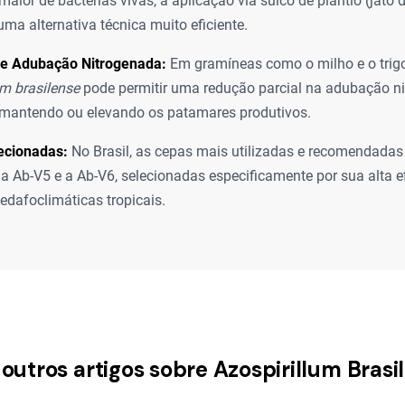
aior de bactérias vivas, a aplicação via sulco de plantio (jato d
ma alternativa técnica muito eficiente.
e Adubação Nitrogenada:
Em gramíneas como o milho e o trigo,
um brasilense
pode permitir uma redução parcial na adubação n
 mantendo ou elevando os patamares produtivos.
ecionadas:
No Brasil, as cepas mais utilizadas e recomendadas
o a Ab-V5 e a Ab-V6, selecionadas especificamente por sua alta e
edafoclimáticas tropicais.
 outros artigos sobre Azospirillum Brasi