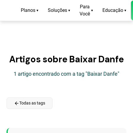
Para
Planos
Soluções
Educação
▾
▾
▾
▾
Você
Artigos sobre Baixar Danfe
1 artigo encontrado com a tag "Baixar Danfe"
arrow_back
Todas as tags