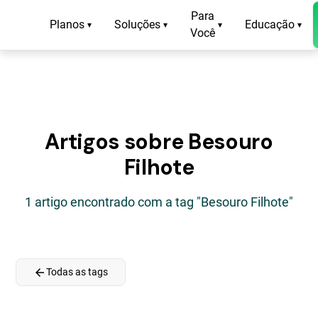
Para
Planos
Soluções
Educação
▾
▾
▾
▾
Você
Artigos sobre Besouro
Filhote
1 artigo encontrado com a tag "Besouro Filhote"
arrow_back
Todas as tags