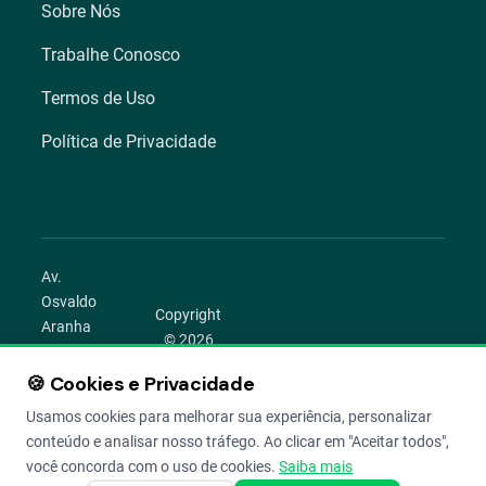
Sobre Nós
Trabalhe Conosco
Termos de Uso
Política de Privacidade
Av.
Osvaldo
Copyright
Aranha
© 2026
1022 –
Aegro.
Bom
🍪 Cookies e Privacidade
play_circle
camera_alt
public
work
Todos os
Fim,
direitos
Usamos cookies para melhorar sua experiência, personalizar
Porto
reservados.
conteúdo e analisar nosso tráfego. Ao clicar em "Aceitar todos",
Alegre –
você concorda com o uso de cookies.
Saiba mais
RS