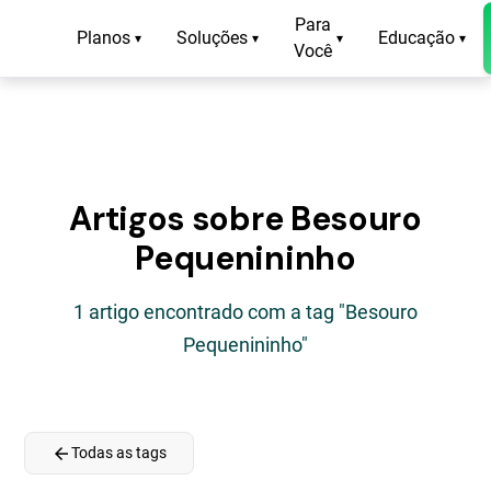
Para
Planos
Soluções
Educação
▾
▾
▾
▾
Você
Artigos sobre Besouro
Pequenininho
1 artigo encontrado com a tag "Besouro
Pequenininho"
arrow_back
Todas as tags