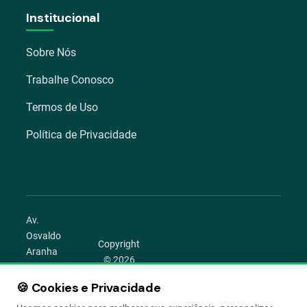
Institucional
Sobre Nós
Trabalhe Conosco
Termos de Uso
Política de Privacidade
Av.
Osvaldo
Copyright
Aranha
© 2026
1022 –
Aegro.
Bom
🍪 Cookies e Privacidade
play_circle
camera_alt
public
work
Todos os
Fim,
direitos