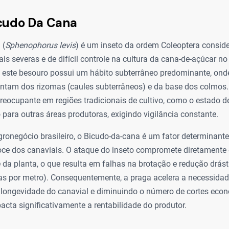
icudo Da Cana
 (
Sphenophorus levis
) é um inseto da ordem Coleoptera consi
is severas e de difícil controle na cultura da cana-de-açúcar no 
, este besouro possui um hábito subterrâneo predominante, onde
entam dos rizomas (caules subterrâneos) e da base dos colmos.
reocupante em regiões tradicionais de cultivo, como o estado 
para outras áreas produtoras, exigindo vigilância constante.
ronegócio brasileiro, o Bicudo-da-cana é um fator determinante
ce dos canaviais. O ataque do inseto compromete diretamente
e da planta, o que resulta em falhas na brotação e redução drás
as por metro). Consequentemente, a praga acelera a necessidad
a longevidade do canavial e diminuindo o número de cortes ec
pacta significativamente a rentabilidade do produtor.