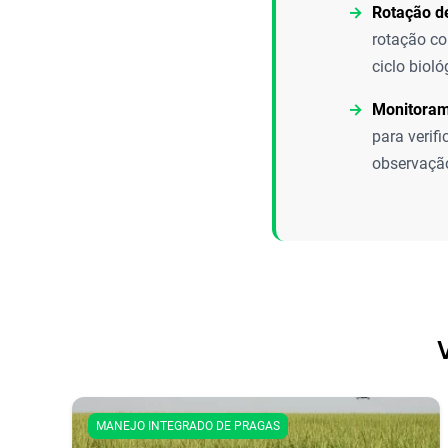
Rotação de
rotação co
ciclo bioló
Monitoram
para verif
observação
MANEJO INTEGRADO DE PRAGAS