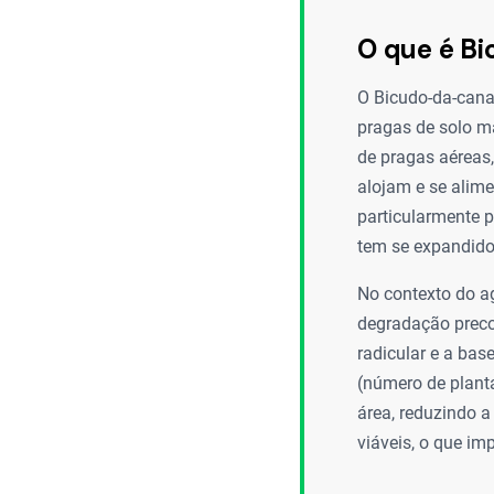
O que é B
O Bicudo-da-cana
pragas de solo ma
de pragas aéreas
alojam e se alim
particularmente p
tem se expandido 
No contexto do ag
degradação preco
radicular e a bas
(número de plant
área, reduzindo 
viáveis, o que im