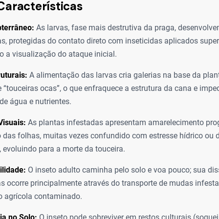
Características
bterrâneo:
As larvas, fase mais destrutiva da praga, desenvolvem
s, protegidas do contato direto com inseticidas aplicados super
o a visualização do ataque inicial.
uturais:
A alimentação das larvas cria galerias na base da pla
 “touceiras ocas”, o que enfraquece a estrutura da cana e imped
e água e nutrientes.
isuais:
As plantas infestadas apresentam amarelecimento prog
das folhas, muitas vezes confundido com estresse hídrico ou d
l, evoluindo para a morte da touceira.
lidade:
O inseto adulto caminha pelo solo e voa pouco; sua d
s ocorre principalmente através do transporte de mudas infest
o agrícola contaminado.
ia no Solo:
O inseto pode sobreviver em restos culturais (soque