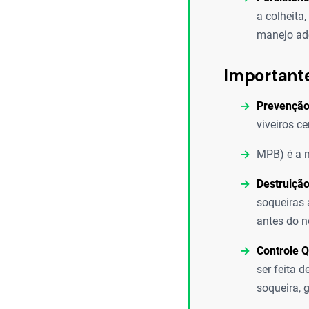
a colheita
manejo ad
Important
Prevenção
viveiros c
MPB) é a m
Destruição
soqueiras 
antes do n
Controle Q
ser feita 
soqueira, 