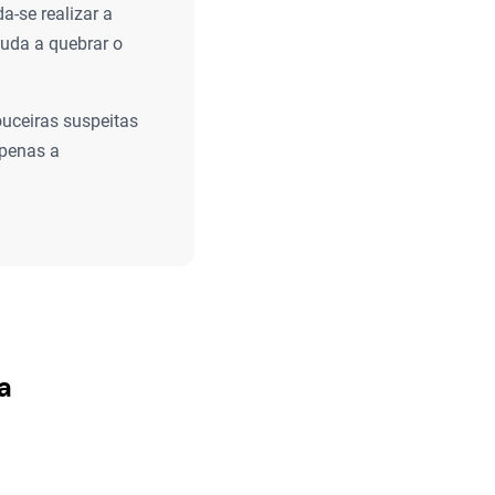
a-se realizar a
uda a quebrar o
ouceiras suspeitas
apenas a
a