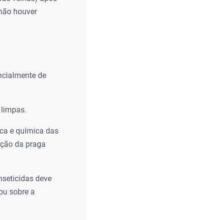
 não houver
ncialmente de
 limpas.
ca e química das
ação da praga
nseticidas deve
 ou sobre a