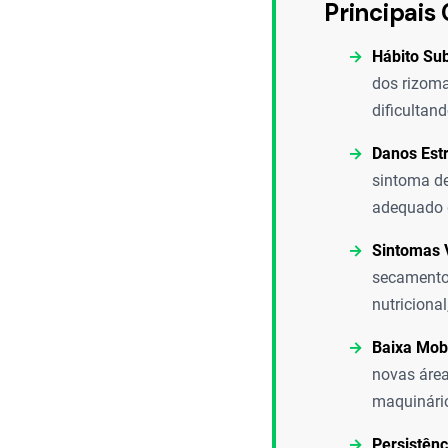
Principais 
Hábito Su
dos rizoma
dificultand
Danos Estr
sintoma de
adequado d
Sintomas V
secamento 
nutriciona
Baixa Mobi
novas área
maquinári
Persistênc