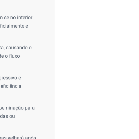
-se no interior
ficialmente e
nta, causando o
e o fluxo
ressivo e
eficiência
isseminação para
adas ou
iras velhas) após