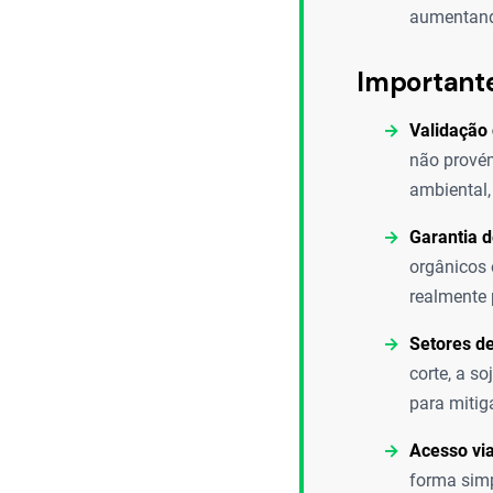
aumentando
Important
Validação 
não provém
ambiental,
Garantia 
orgânicos
realmente 
Setores de
corte, a s
para mitig
Acesso vi
forma simp