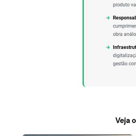
produto va
Responsabi
cumpriment
obra análo
Infraestrut
digitaliza
gestão co
Veja 