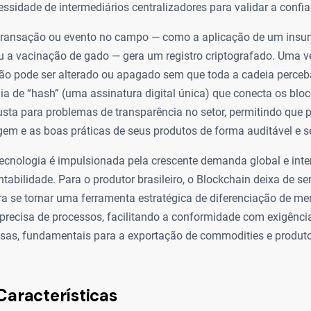
ssidade de intermediários centralizadores para validar a confi
 transação ou evento no campo — como a aplicação de um insum
u a vacinação de gado — gera um registro criptografado. Uma v
não pode ser alterado ou apagado sem que toda a cadeia perceba
ia de “hash” (uma assinatura digital única) que conecta os bloc
ta para problemas de transparência no setor, permitindo que p
em e as boas práticas de seus produtos de forma auditável e s
ecnologia é impulsionada pela crescente demanda global e inte
ntabilidade. Para o produtor brasileiro, o Blockchain deixa de s
ra se tornar uma ferramenta estratégica de diferenciação de me
recisa de processos, facilitando a conformidade com exigência
osas, fundamentais para a exportação de commodities e produtos
Características