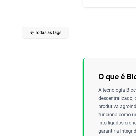
arrow_back
Todas as tags
O que é Bl
A tecnologia Bloc
descentralizado, 
produtiva agroind
funciona como um
interligados cron
garantir a integr