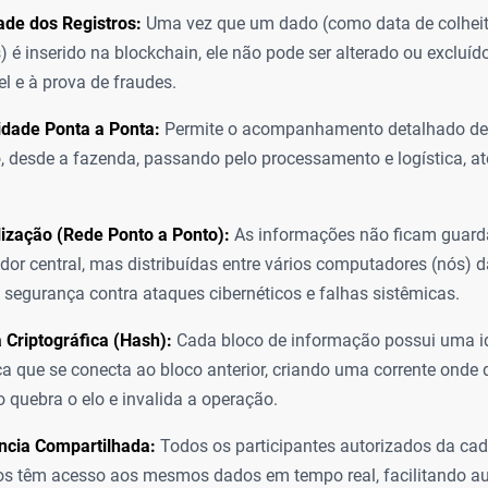
ade dos Registros:
Uma vez que um dado (como data de colheit
) é inserido na blockchain, ele não pode ser alterado ou excluí
iel e à prova de fraudes.
idade Ponta a Ponta:
Permite o acompanhamento detalhado de 
, desde a fazenda, passando pelo processamento e logística, a
ização (Rede Ponto a Ponto):
As informações não ficam guar
idor central, mas distribuídas entre vários computadores (nós) d
segurança contra ataques cibernéticos e falhas sistêmicas.
Criptográfica (Hash):
Cada bloco de informação possui uma id
ica que se conecta ao bloco anterior, criando uma corrente onde 
o quebra o elo e invalida a operação.
ncia Compartilhada:
Todos os participantes autorizados da cad
s têm acesso aos mesmos dados em tempo real, facilitando aud