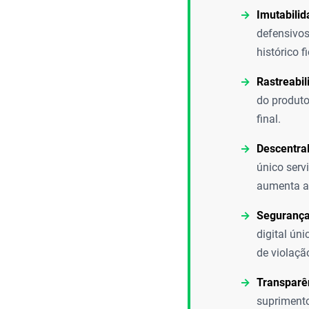
Imutabilid
defensivos
histórico f
Rastreabil
do produto
final.
Descentral
único serv
aumenta a 
Segurança 
digital ún
de violaçã
Transparê
suprimento