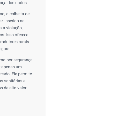
ança dos dados.
o, a colheita de
ez inserido na
 a violação,
os. Isso oferece
rodutores rurais
egura.
rna por segurança
er apenas um
rcado. Ele permite
s sanitárias e
 de alto valor