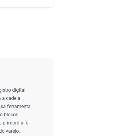
istro digital
a a cadeia
ssa ferramenta
m blocos
o primordial é
do varejo,