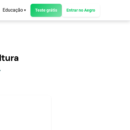
Educação
Teste grátis
Entrar no Aegro
▾
ltura
"