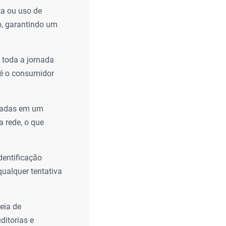
a ou uso de
do, garantindo um
toda a jornada
té o consumidor
dadas em um
a rede, o que
entificação
qualquer tentativa
eia de
itorias e