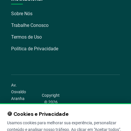
Sobre Nós
Trabalhe Conosco
Termos de Uso
Política de Privacidade
Av.
Osvaldo
Copyright
Aranha
© 2026
1022 –
Aegro.
Bom
🍪 Cookies e Privacidade
play_circle
camera_alt
public
work
Todos os
Fim,
direitos
Usamos cookies para melhorar sua experiência, personalizar
Porto
reservados.
conteúdo e analisar nosso tráfego. Ao clicar em "Aceitar todos",