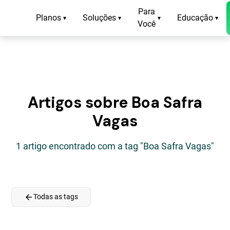
Para
Planos
Soluções
Educação
▾
▾
▾
▾
Você
Artigos sobre Boa Safra
Vagas
1 artigo encontrado com a tag "Boa Safra Vagas"
arrow_back
Todas as tags