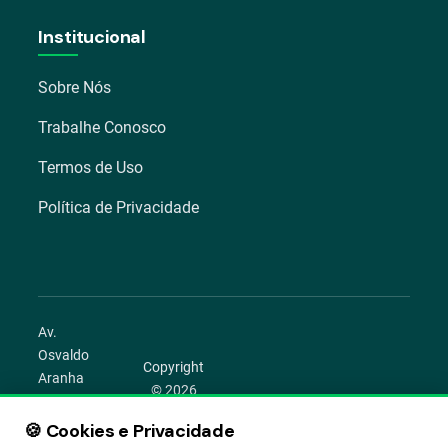
Institucional
Sobre Nós
Trabalhe Conosco
Termos de Uso
Política de Privacidade
Av.
Osvaldo
Copyright
Aranha
© 2026
1022 –
Aegro.
Bom
🍪 Cookies e Privacidade
play_circle
camera_alt
public
work
Todos os
Fim,