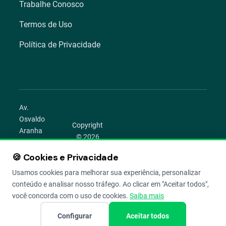
Trabalhe Conosco
Termos de Uso
Política de Privacidade
Av.
Osvaldo
Copyright
Aranha
© 2026
1022 –
Aegro.
Bom
🍪 Cookies e Privacidade
play_circle
camera_alt
public
work
Todos os
Fim,
direitos
Usamos cookies para melhorar sua experiência, personalizar
Porto
reservados.
conteúdo e analisar nosso tráfego. Ao clicar em "Aceitar todos",
Alegre –
você concorda com o uso de cookies.
Saiba mais
RS
Configurar
Aceitar todos