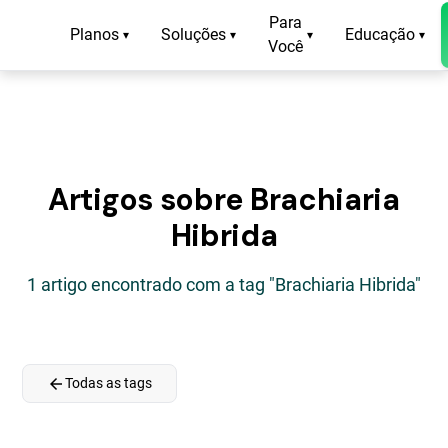
Para
Planos
Soluções
Educação
▾
▾
▾
▾
Você
Artigos sobre Brachiaria
Hibrida
1 artigo encontrado com a tag "Brachiaria Hibrida"
arrow_back
Todas as tags