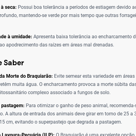
 à seca:
Possui boa tolerância a períodos de estiagem devido a
profundo, mantendo-se verde por mais tempo que outras forrage
ade à umidade:
Apresenta baixa tolerância ao encharcamento d
 ao apodrecimento das raízes em áreas mal drenadas.
e Saber
da Morte do Braquiarão:
Evite semear esta variedade em áreas
retêm muita água. O encharcamento provoca a morte súbita das
itossanitário complexo associado a fungos de solo.
 pastagem:
Para otimizar o ganho de peso animal, recomenda-
o. A altura de entrada dos animais deve girar em torno de 25 a 
 15 cm, evitando o superpastejo que degrada a pastagem.
 Lavoura-Pecuária (ILP):
O Braquiarão é uma excelente opção 