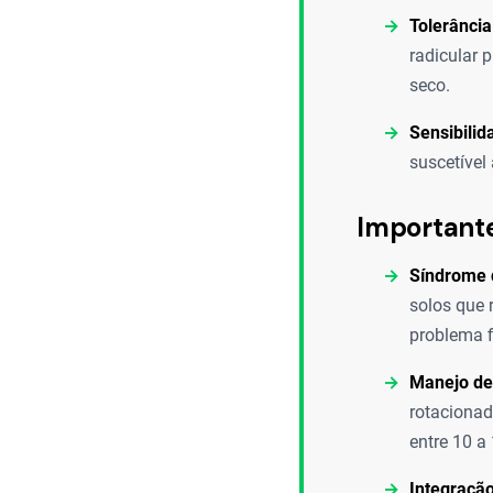
Tolerância
radicular 
seco.
Sensibilid
suscetível
Important
Síndrome 
solos que 
problema f
Manejo de
rotacionad
entre 10 a
Integração