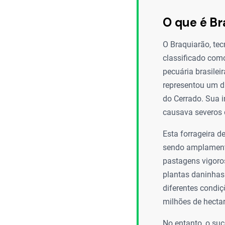
O que é B
O Braquiarão, t
classificado co
pecuária brasile
representou um di
do Cerrado. Sua i
causava severos
Esta forrageira d
sendo amplamente
pastagens vigoros
plantas daninhas
diferentes condiç
milhões de hectar
No entanto, o su