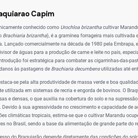
raquiarao Capim
ecnicamente conhecido como
Urochloa brizantha
cultivar Marand
mo
Brachiaria brizantha
), é a gramínea forrageira mais cultivada 
ira. Lançado comercialmente na década de 1980 pela Embrapa, 
visor de águas para a produção de carne e leite no país, espec
ntrodução foi estratégica para combater as cigarrinhas-das-pas
 danos às pastagens de
Brachiaria decumbens
utilizadas até en
estaca-se pela alta produtividade de massa verde e boa qualidad
 utilizada em sistemas de recria e engorda de bovinos. O Bra
as e densas, o que auxilia na cobertura do solo e na supressão
. Devido à sua agressividade no crescimento e capacidade de 
ões climáticas tropicais, estima-se que o cultivar Marandu ocu
es no Brasil, sendo a base da alimentação de grande parte do 
cesso do Braquiarão depende diretamente das condições do solo.