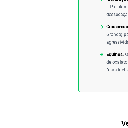
ILP e plan
dessecaçã
Consorcia
Grande) pa
agressivid
Equinos:
O
de oxalato
“cara inch
Ve