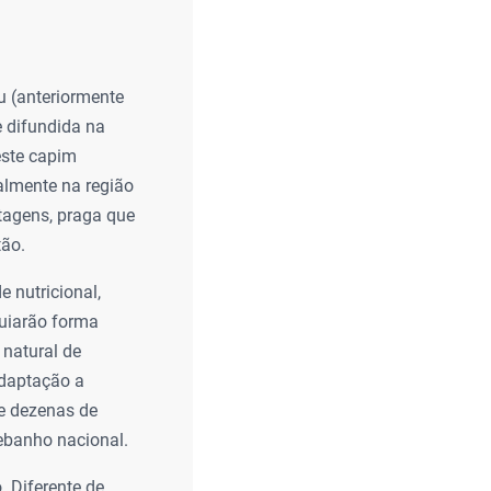
u (anteriormente
e difundida na
este capim
ialmente na região
tagens, praga que
tão.
e nutricional,
quiarão forma
 natural de
adaptação a
pe dezenas de
rebanho nacional.
 Diferente de