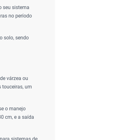
o seu sistema
iras no período
o solo, sendo
 de várzea ou
 touceiras, um
se o manejo
30 cm, e a saída
para sistemas de