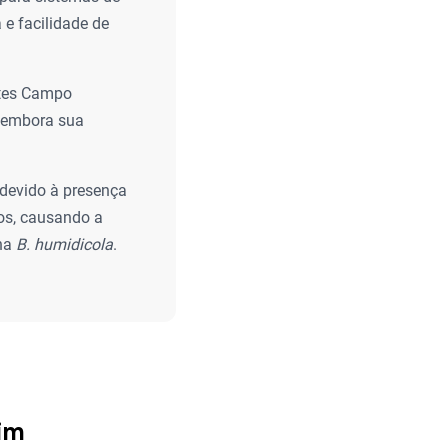
 e facilidade de
ntes Campo
, embora sua
devido à presença
nos, causando a
 na
B. humidicola
.
pim