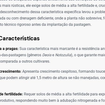
 mais rústicas, ele exige solos de média a alta fertilidade e, cr
desconhecimento dessa característica específica levou a probl
ada ou com drenagem deficiente, onde a planta não sobrevive,
to técnico rigoroso antes da implantação da pastagem.
Características
a a pragas:
Sua característica mais marcante é a resistência ant
s-das-pastagens (gêneros
Deois
e
Notozulia
), o que garante mai
comparada a outros cultivares.
crescimento:
Apresenta crescimento cespitoso, formando toucei
que podem atingir até 1,5 metro de altura se não manejadas, co
de fertilidade:
Requer solos de média a alta fertilidade para exp
produtivo, respondendo muito bem à adubação nitrogenada e fo