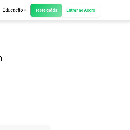
Educação
Teste grátis
Entrar no Aegro
▾
m