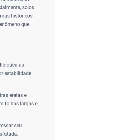
ucialmente, solos
emas históricos
 fenômeno que
ibiótica às
or estabilidade
ras eretas e
m folhas largas e
ressar seu
sfatada.