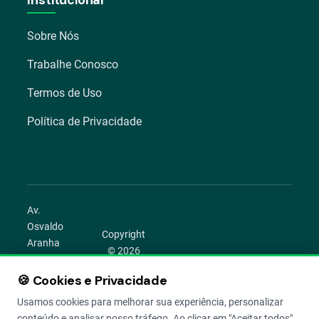
Sobre Nós
Trabalhe Conosco
Termos de Uso
Política de Privacidade
Av.
Osvaldo
Copyright
Aranha
© 2026
1022 –
Aegro.
Bom
🍪 Cookies e Privacidade
play_circle
camera_alt
public
work
Todos os
Fim,
direitos
Usamos cookies para melhorar sua experiência, personalizar
Porto
reservados.
conteúdo e analisar nosso tráfego. Ao clicar em "Aceitar todos",