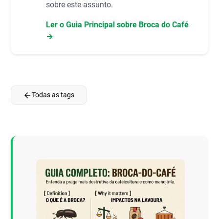
sobre este assunto.
Ler o Guia Principal sobre Broca do Café
→
arrow_back
Todas as tags