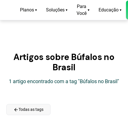
Para
Planos
Soluções
Educação
▾
▾
▾
▾
Você
Artigos sobre Búfalos no
Brasil
1 artigo encontrado com a tag "Búfalos no Brasil"
arrow_back
Todas as tags