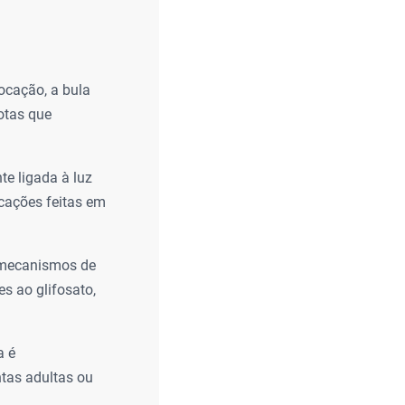
ocação, a bula
otas que
te ligada à luz
icações feitas em
 mecanismos de
s ao glifosato,
a é
ntas adultas ou