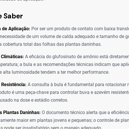
e Saber
 de Aplicação:
Por ser um produto de contato com baixa transl
a necessidade de um volume de calda adequado e tamanho de g
 cobertura total das folhas das plantas daninhas.
Climáticas:
A eficácia do glufosinato de amônio está diretamen
mperatura; a bula e as recomendações técnicas indicam que apl
e alta luminosidade tendem a ter melhor performance.
 Resistência:
A consulta à bula é fundamental para rotacionar
oduto é uma peça-chave para controlar buva e azevém resistente
usado na dose e estádio corretos.
s Plantas Daninhas:
O documento técnico alerta que a eficiênci
ivamente maior em plantas jovens e pequenas; o controle de pla
s pode ser insatisfatório sem o manejo adequado.