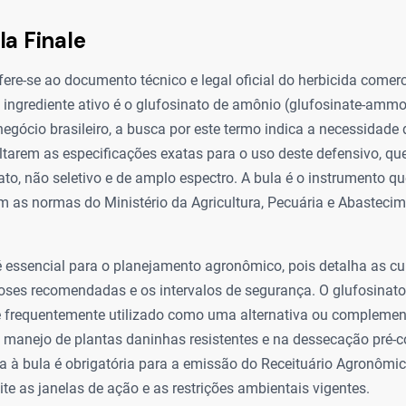
la Finale
efere-se ao documento técnico e legal oficial do herbicida comer
o ingrediente ativo é o glufosinato de amônio (glufosinate-amm
egócio brasileiro, a busca por este termo indica a necessidade d
ltarem as especificações exatas para o uso deste defensivo, q
ato, não seletivo e de amplo espectro. A bula é o instrumento q
 as normas do Ministério da Agricultura, Pecuária e Abasteci
 essencial para o planejamento agronômico, pois detalha as cu
doses recomendadas e os intervalos de segurança. O glufosinat
 é frequentemente utilizado como uma alternativa ou complement
manejo de plantas daninhas resistentes e na dessecação pré-co
ta à bula é obrigatória para a emissão do Receituário Agronômi
ite as janelas de ação e as restrições ambientais vigentes.