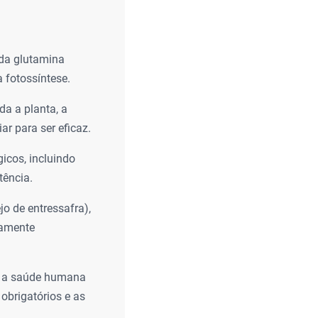
 da glutamina
 fotossíntese.
da a planta, a
ar para ser eficaz.
icos, incluindo
tência.
 de entressafra),
camente
ra a saúde humana
obrigatórios e as