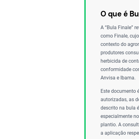
O que é Bu
A “Bula Finale” r
como Finale, cuj
contexto do agron
produtores consu
herbicida de cont
conformidade com
Anvisa e Ibama.
Este documento é
autorizadas, as 
descrito na bula
especialmente no 
plantio. A consul
a aplicação respe