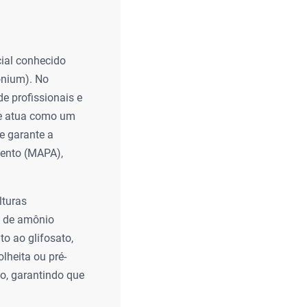
cial conhecido
onium). No
e profissionais e
ue atua como um
ue garante a
mento (MAPA),
lturas
o de amônio
o ao glifosato,
lheita ou pré-
co, garantindo que