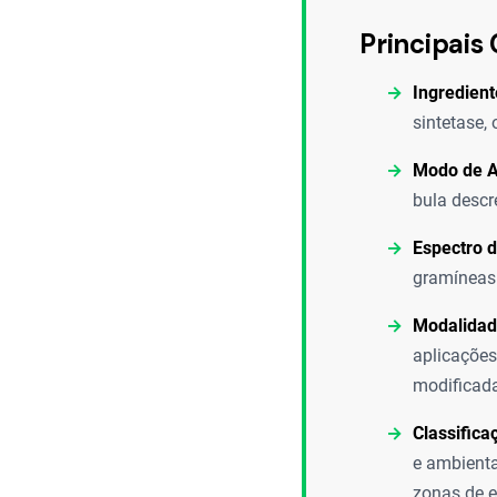
Principais 
Ingredient
sintetase,
Modo de A
bula descr
Espectro d
gramíneas 
Modalidad
aplicações
modificada
Classifica
e ambienta
zonas de e