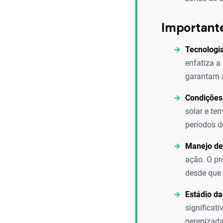
Important
Tecnologia
enfatiza 
garantam a
Condições 
solar e te
períodos d
Manejo de
ação. O pr
desde que 
Estádio da
significat
perenizada