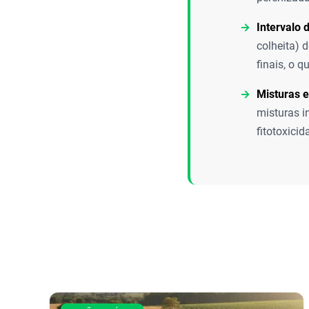
Intervalo 
colheita) 
finais, o 
Misturas 
misturas i
fitotoxicid