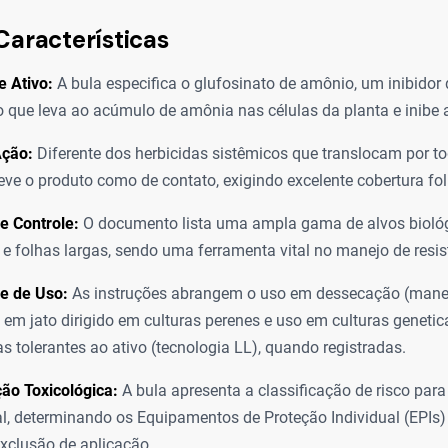
Características
e Ativo:
A bula especifica o glufosinato de amônio, um inibidor
 o que leva ao acúmulo de amônia nas células da planta e inibe a
ção:
Diferente dos herbicidas sistêmicos que translocam por to
eve o produto como de contato, exigindo excelente cobertura foli
e Controle:
O documento lista uma ampla gama de alvos biológ
e folhas largas, sendo uma ferramenta vital no manejo de resis
e de Uso:
As instruções abrangem o uso em dessecação (manejo
 em jato dirigido em culturas perenes e uso em culturas geneti
s tolerantes ao ativo (tecnologia LL), quando registradas.
ção Toxicológica:
A bula apresenta a classificação de risco pa
l, determinando os Equipamentos de Proteção Individual (EPIs) 
xclusão de aplicação.