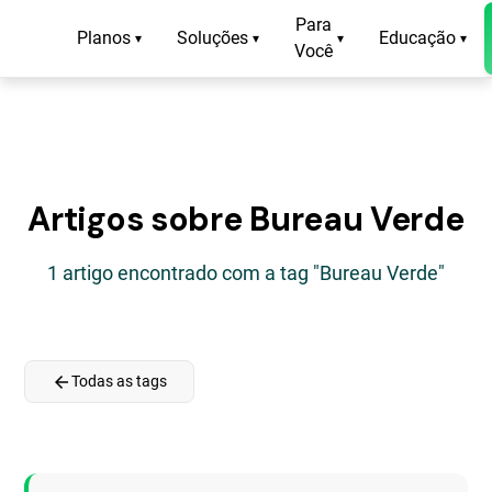
Para
Planos
Soluções
Educação
▾
▾
▾
▾
Você
Artigos sobre Bureau Verde
1 artigo encontrado com a tag "Bureau Verde"
arrow_back
Todas as tags