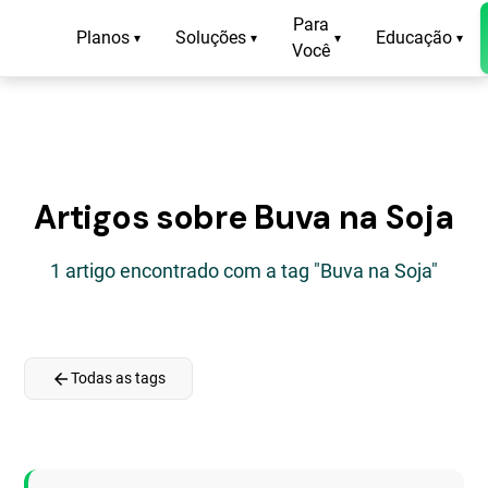
Para
Planos
Soluções
Educação
▾
▾
▾
▾
Você
Artigos sobre Buva na Soja
1 artigo encontrado com a tag "Buva na Soja"
arrow_back
Todas as tags