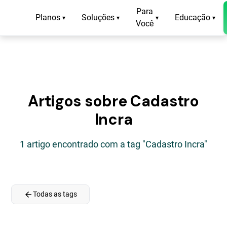
Para
Planos
Soluções
Educação
▾
▾
▾
▾
Você
Artigos sobre Cadastro
Incra
1 artigo encontrado com a tag "Cadastro Incra"
arrow_back
Todas as tags