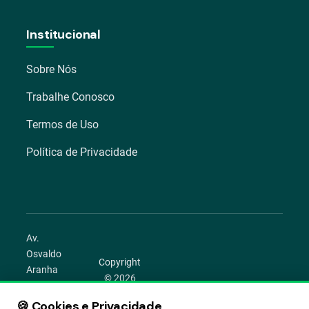
Institucional
Sobre Nós
Trabalhe Conosco
Termos de Uso
Política de Privacidade
Av.
Osvaldo
Copyright
Aranha
© 2026
1022 –
Aegro.
Bom
🍪 Cookies e Privacidade