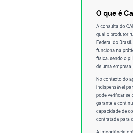
O que é Ca
A consulta do CA
qual o produtor r
Federal do Brasil
funciona na prát
física, sendo o p
de uma empresa 
No contexto do ag
indispensável par
pode verificar se
garante a contin
capacidade de com
contratada para 
A importância prá