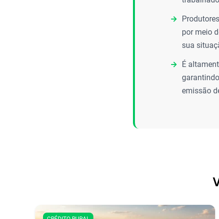
Produtore
por meio d
sua situaç
É altament
garantindo
emissão de
V