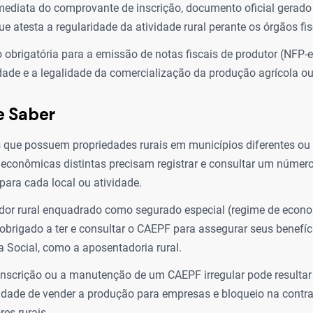
ediata do comprovante de inscrição, documento oficial gerado
ue atesta a regularidade da atividade rural perante os órgãos fi
 obrigatória para a emissão de notas fiscais de produtor (NFP-e
idade e a legalidade da comercialização da produção agrícola ou
e Saber
 que possuem propriedades rurais em municípios diferentes ou
 econômicas distintas precisam registrar e consultar um núme
 para cada local ou atividade.
dor rural enquadrado como segurado especial (regime de econo
brigado a ter e consultar o CAEPF para assegurar seus benefíc
a Social, como a aposentadoria rural.
 inscrição ou a manutenção de um CAEPF irregular pode resultar
idade de vender a produção para empresas e bloqueio na contr
res rurais.