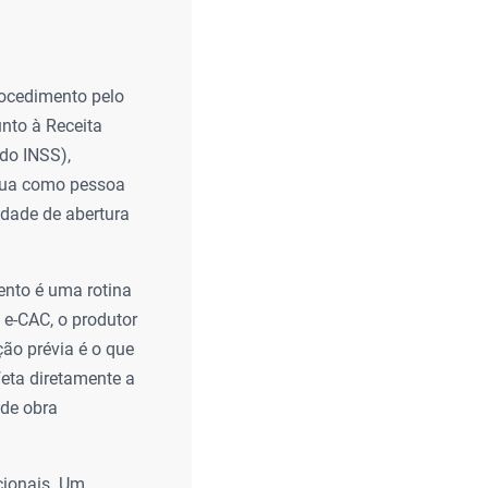
rocedimento pelo
unto à Receita
 do INSS),
atua como pessoa
idade de abertura
ento é uma rotina
l e-CAC, o produtor
ção prévia é o que
eta diretamente a
 de obra
cionais. Um