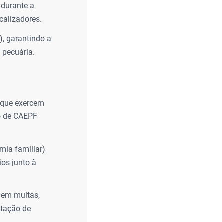
 durante a
scalizadores.
), garantindo a
 pecuária.
 que exercem
ro de CAEPF
mia familiar)
ios junto à
 em multas,
atação de