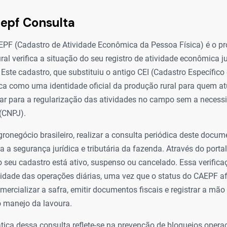
epf Consulta
EPF (Cadastro de Atividade Econômica da Pessoa Física) é o p
ural verifica a situação do seu registro de atividade econômica j
. Este cadastro, que substituiu o antigo CEI (Cadastro Específico
ica como uma identidade oficial da produção rural para quem 
ilar para a regularização das atividades no campo sem a necess
(CNPJ).
ronegócio brasileiro, realizar a consulta periódica deste docum
a a segurança jurídica e tributária da fazenda. Através do porta
 o seu cadastro está ativo, suspenso ou cancelado. Essa verifica
uidade das operações diárias, uma vez que o status do CAEPF af
ercializar a safra, emitir documentos fiscais e registrar a mão
o manejo da lavoura.
tica dessa consulta reflete-se na prevenção de bloqueios opera