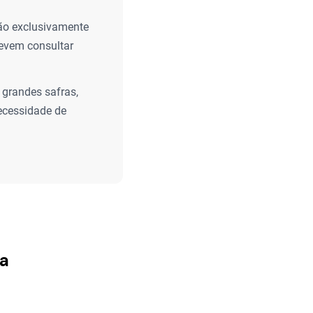
ão exclusivamente
evem consultar
 grandes safras,
ecessidade de
ta