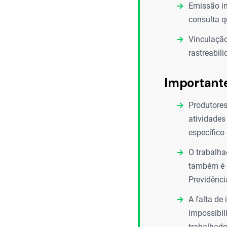
Emissão im
consulta q
Vinculação
rastreabil
Important
Produtores
atividades
específico
O trabalha
também é o
Previdênci
A falta de
impossibil
trabalhado