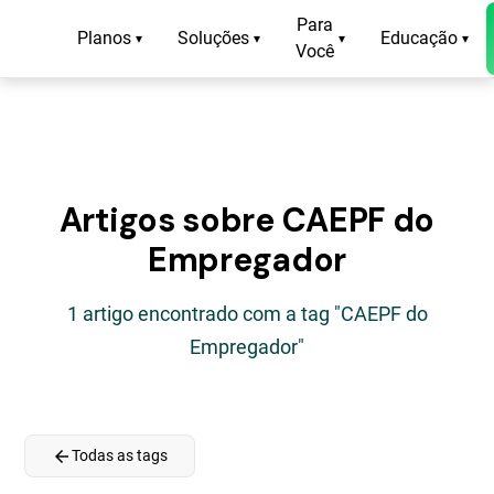
Para
Planos
Soluções
Educação
▾
▾
▾
▾
Você
Artigos sobre CAEPF do
Empregador
1 artigo encontrado com a tag "CAEPF do
Empregador"
arrow_back
Todas as tags