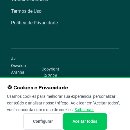
Termos de Uso
Política de Privacidade
Av.
Osvaldo
Copyright
Aranha
© 2026
1022 –
Aegro.
Bom
🍪 Cookies e Privacidade
play_circle
camera_alt
public
work
Todos os
Fim,
direitos
Usamos cookies para melhorar sua experiência, personalizar
Porto
reservados.
conteúdo e analisar nosso tráfego. Ao clicar em "Aceitar todos",
Alegre –
você concorda com o uso de cookies.
Saiba mais
RS
Configurar
Aceitar todos