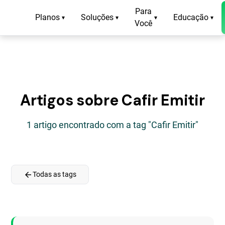
Para
Planos
Soluções
Educação
▾
▾
▾
▾
Você
Artigos sobre Cafir Emitir
1 artigo encontrado com a tag "Cafir Emitir"
arrow_back
Todas as tags