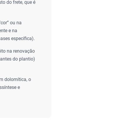
to do frete, que é
cor” ou na
ente e na
ases específica).
eito na renovação
antes do plantio)
m dolomítica, o
ssíntese e