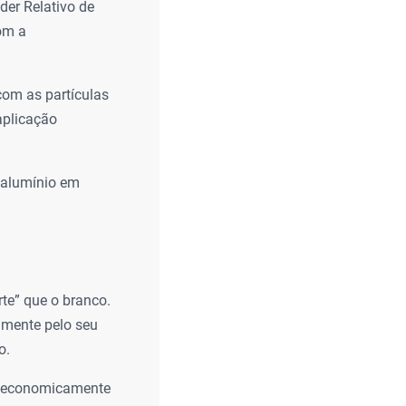
er Relativo de
om a
com as partículas
aplicação
 alumínio em
te” que o branco.
vamente pelo seu
o.
sa economicamente