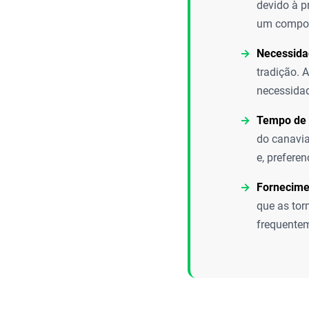
devido à p
um compone
Necessida
tradição. 
necessidad
Tempo de 
do canavia
e, prefere
Fornecime
que as tor
frequentem