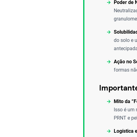
Poder de N
Neutraliza
granulomet
Solubilida
do solo e 
antecipada
Ação no S
formas não
Important
Mito da “F
Isso é um 
PRNT e pel
Logística 