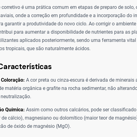
e corretivo é uma prática comum em etapas de preparo de solo,
aviais, onde a correção em profundidade e a incorporação do 
 garantir a produtividade do novo ciclo. Ao corrigir o ambiente 
ntribui para aumentar a disponibilidade de nutrientes para as pl
rtilizantes aplicados posteriormente, sendo uma ferramenta vita
los tropicais, que são naturalmente ácidos.
Características
 Coloração:
A cor preta ou cinza-escura é derivada de minerais 
de matéria orgânica e grafite na rocha sedimentar, não alteran
 neutralização.
o Química:
Assim como outros calcários, pode ser classificado
r de cálcio), magnesiano ou dolomítico (maior teor de magnési
ção de óxido de magnésio (MgO).