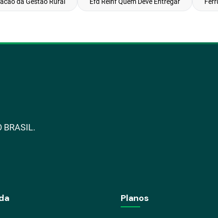
zacao da Gestão Rural
Efd Reinf Quem Deve Entregar
Ferr
 BRASIL.
da
Planos