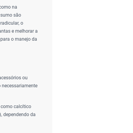
 como na
insumo são
radicular, o
antas e melhorar a
l para o manejo da
acessórios ou
do necessariamente
 como calcítico
o), dependendo da