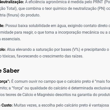
eutralização:
A eficiência agronômica é medida pelo PRNT (Pod
ção Total), que combina o teor químico de neutralização (PN) c
ria (finura) do produto.
de:
Possui baixa solubilidade em água, exigindo contato direto 
umidade para reagir, o que torna a incorporação mecânica ou a 
 essenciais.
olo:
Atua elevando a saturação por bases (V%) e precipitando o
 tóxicas, favorecendo o crescimento das raízes.
e Saber
orça”:
É comum ouvir no campo que o calcário preto é “mais for
mito; a “força” ou qualidade do calcário é determinada exclusi
os teores de Cálcio e Magnésio descritos na garantia do produt
e Custo:
Muitas vezes, a escolha pelo calcário preto é vantajo