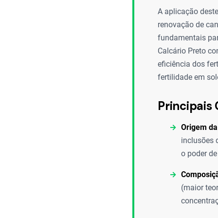
A aplicação dest
renovação de can
fundamentais para
Calcário Preto co
eficiência dos fe
fertilidade em so
Principais 
Origem da
inclusões 
o poder de
Composiçã
(maior teo
concentra