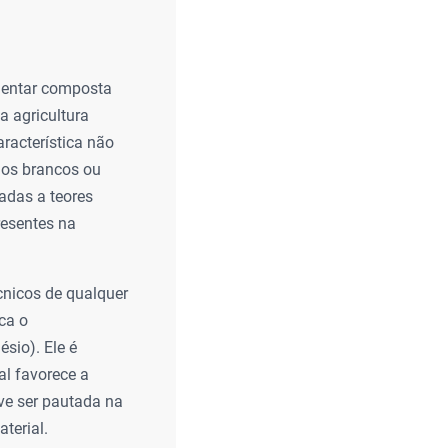
imentar composta
 agricultura
aracterística não
ios brancos ou
adas a teores
resentes na
cnicos de qualquer
ica o
sio). Ele é
al favorece a
eve ser pautada na
terial.