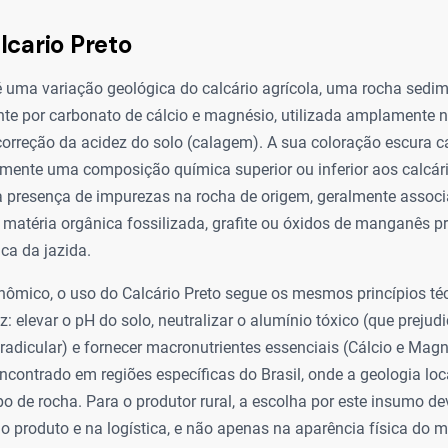
lcario Preto
 é uma variação geológica do calcário agrícola, uma rocha sed
e por carbonato de cálcio e magnésio, utilizada amplamente na
 correção da acidez do solo (calagem). A sua coloração escura c
amente uma composição química superior ou inferior aos calcár
a presença de impurezas na rocha de origem, geralmente associ
matéria orgânica fossilizada, grafite ou óxidos de manganês p
ca da jazida.
nômico, o uso do Calcário Preto segue os mesmos princípios té
z: elevar o pH do solo, neutralizar o alumínio tóxico (que prejud
adicular) e fornecer macronutrientes essenciais (Cálcio e Magné
contrado em regiões específicas do Brasil, onde a geologia loc
po de rocha. Para o produtor rural, a escolha por este insumo d
o produto e na logística, e não apenas na aparência física do ma