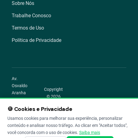
Sobre Nós
Trabalhe Conosco
Termos de Uso
Política de Privacidade
Av.
Osvaldo
Copyright
Aranha
© 2026
1022 –
Aegro.
Bom
🍪 Cookies e Privacidade
play_circle
camera_alt
public
work
Todos os
Fim,
direitos
Usamos cookies para melhorar sua experiência, personalizar
Porto
reservados.
conteúdo e analisar nosso tráfego. Ao clicar em "Aceitar todos",
Alegre –
você concorda com o uso de cookies.
Saiba mais
RS