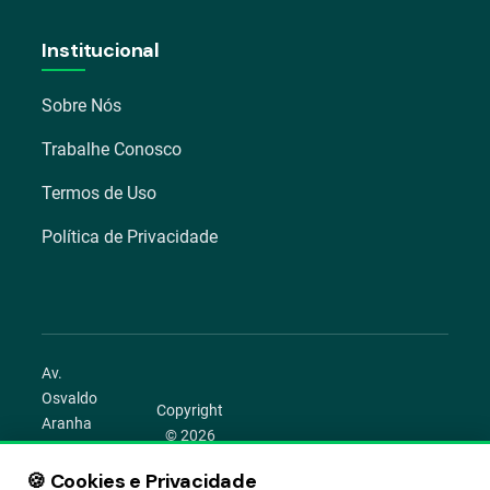
Institucional
Sobre Nós
Trabalhe Conosco
Termos de Uso
Política de Privacidade
Av.
Osvaldo
Copyright
Aranha
© 2026
1022 –
Aegro.
Bom
🍪 Cookies e Privacidade
play_circle
camera_alt
public
work
Todos os