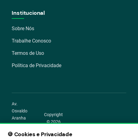
Institucional
Sobre Nós
Trabalhe Conosco
Termos de Uso
Política de Privacidade
Av.
Osvaldo
Copyright
Aranha
© 2026
1022 –
Aegro.
Bom
🍪 Cookies e Privacidade
play_circle
camera_alt
public
work
Todos os