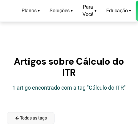
Para
Planos
Soluções
Educação
▾
▾
▾
▾
Você
Artigos sobre Cálculo do
ITR
1 artigo encontrado com a tag "Cálculo do ITR"
arrow_back
Todas as tags