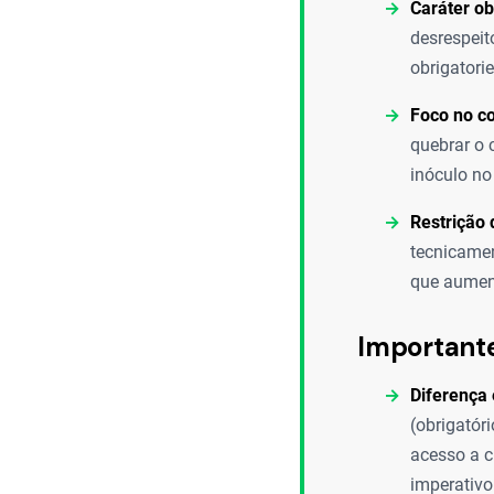
Caráter ob
desrespeit
obrigatori
Foco no co
quebrar o 
inóculo no
Restrição 
tecnicamen
que aument
Important
Diferença 
(obrigatór
acesso a c
imperativo 