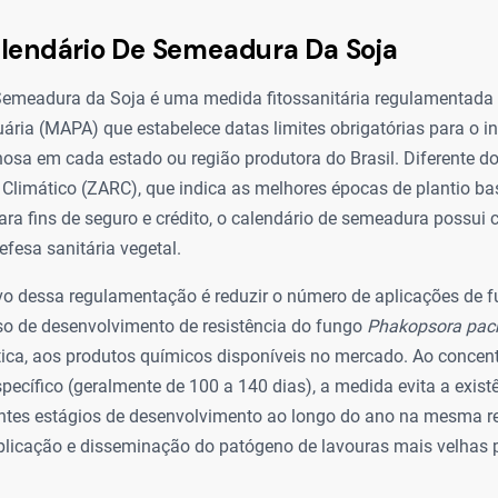
lendário De Semeadura Da Soja
Semeadura da Soja é uma medida fitossanitária regulamentada p
uária (MAPA) que estabelece datas limites obrigatórias para o in
inosa em cada estado ou região produtora do Brasil. Diferente 
 Climático (ZARC), que indica as melhores épocas de plantio b
ra fins de seguro e crédito, o calendário de semeadura possui ca
efesa sanitária vegetal.
ivo dessa regulamentação é reduzir o número de aplicações de f
sso de desenvolvimento de resistência do fungo
Phakopsora pach
tica, aos produtos químicos disponíveis no mercado. Ao concen
ecífico (geralmente de 100 a 140 dias), a medida evita a exist
entes estágios de desenvolvimento ao longo do ano na mesma re
tiplicação e disseminação do patógeno de lavouras mais velhas