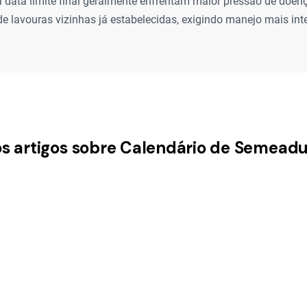
 data limite final geralmente enfrentam maior pressão de doen
e lavouras vizinhas já estabelecidas, exigindo manejo mais int
os artigos sobre Calendário de Semeadu