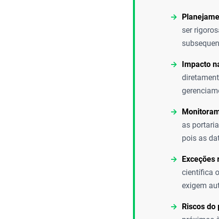
Planejamen
ser rigoro
subsequent
Impacto na
diretament
gerenciame
Monitoram
as portari
pois as da
Exceções 
científica
exigem aut
Riscos do 