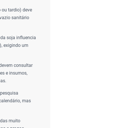
 ou tardio) deve
vazio sanitário
da soja influencia
), exigindo um
 devem consultar
tes e insumos,
das.
 pesquisa
calendário, mas
adas muito