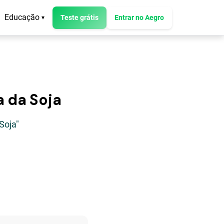
Educação
Teste grátis
Entrar no Aegro
▾
 da Soja
Soja"