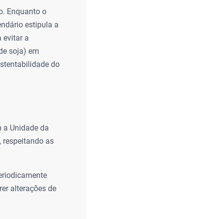
o. Enquanto o
ndário estipula a
 evitar a
 de soja) em
ustentabilidade do
m a Unidade da
 respeitando as
periodicamente
er alterações de