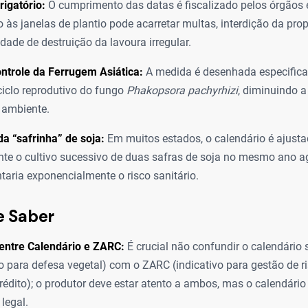
rigatório:
O cumprimento das datas é fiscalizado pelos órgãos e
o às janelas de plantio pode acarretar multas, interdição da pro
edade de destruição da lavoura irregular.
ntrole da Ferrugem Asiática:
A medida é desenhada especific
ciclo reprodutivo do fungo
Phakopsora pachyrhizi
, diminuindo a
 ambiente.
da “safrinha” de soja:
Em muitos estados, o calendário é ajusta
te o cultivo sucessivo de duas safras de soja no mesmo ano agr
aria exponencialmente o risco sanitário.
e Saber
entre Calendário e ZARC:
É crucial não confundir o calendário 
io para defesa vegetal) com o ZARC (indicativo para gestão de ri
rédito); o produtor deve estar atento a ambos, mas o calendário 
legal.