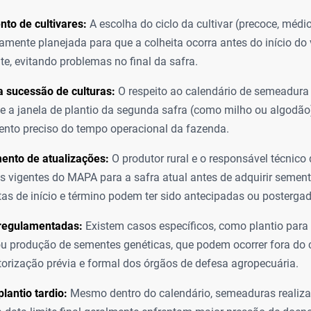
to de cultivares:
A escolha do ciclo da cultivar (precoce, médio
samente planejada para que a colheita ocorra antes do início do 
e, evitando problemas no final da safra.
 sucessão de culturas:
O respeito ao calendário de semeadura 
e a janela de plantio da segunda safra (como milho ou algodão
nto preciso do tempo operacional da fazenda.
ento de atualizações:
O produtor rural e o responsável técnico
as vigentes do MAPA para a safra atual antes de adquirir semen
tas de início e término podem ter sido antecipadas ou posterga
regulamentadas:
Existem casos específicos, como plantio para
 ou produção de sementes genéticas, que podem ocorrer fora do 
orização prévia e formal dos órgãos de defesa agropecuária.
plantio tardio:
Mesmo dentro do calendário, semeaduras realiz