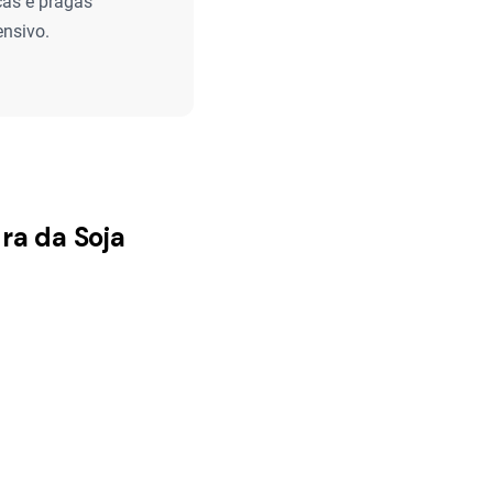
ças e pragas
ensivo.
ra da Soja