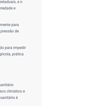
staduais, e o
priedade e
amente para
 pressão de
do para impedir
ícola, prática
sanitário
sco climático e
sanitário é