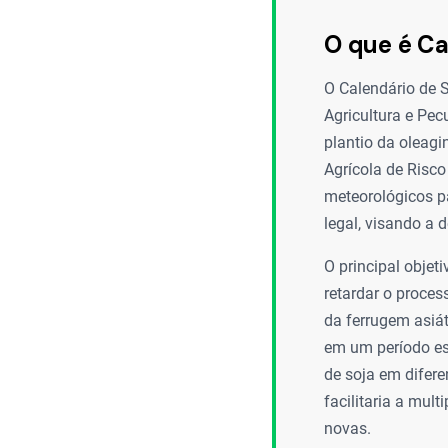
O que é Ca
O Calendário de 
Agricultura e Pec
plantio da oleag
Agrícola de Risco
meteorológicos pa
legal, visando a d
O principal objet
retardar o proce
da ferrugem asiá
em um período esp
de soja em difer
facilitaria a mul
novas.