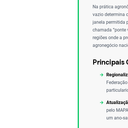
Na prática agron
vazio determina o
janela permitida 
chamada “ponte ve
regiões onde a pr
agronegócio naci
Principais 
Regionaliz
Federação 
particulari
Atualizaçã
pelo MAPA 
um ano-saf