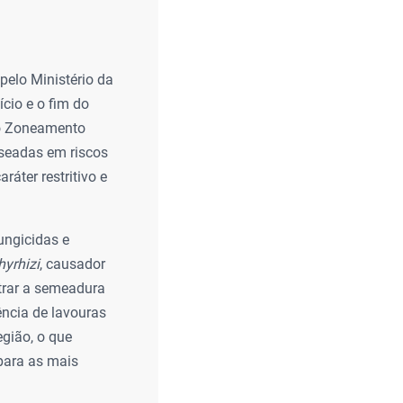
elo Ministério da
ício e o fim do
do Zoneamento
aseadas em riscos
ráter restritivo e
ungicidas e
yrhizi
, causador
trar a semeadura
ência de lavouras
gião, o que
 para as mais