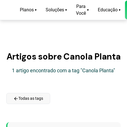
Para
Planos
Soluções
Educação
▾
▾
▾
▾
Você
Artigos sobre Canola Planta
1 artigo encontrado com a tag "Canola Planta"
arrow_back
Todas as tags