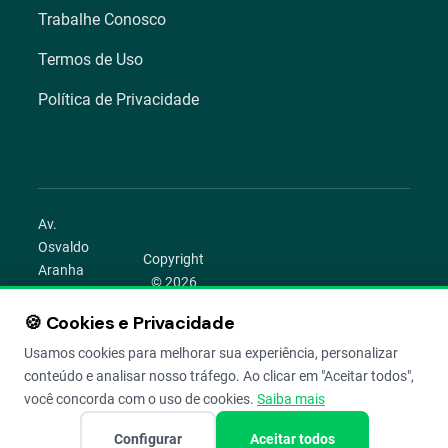
Trabalhe Conosco
Termos de Uso
Política de Privacidade
Av.
Osvaldo
Copyright
Aranha
© 2026
1022 –
Aegro.
Bom
🍪 Cookies e Privacidade
play_circle
camera_alt
public
work
Todos os
Fim,
direitos
Usamos cookies para melhorar sua experiência, personalizar
Porto
reservados.
conteúdo e analisar nosso tráfego. Ao clicar em "Aceitar todos",
Alegre –
você concorda com o uso de cookies.
Saiba mais
RS
Configurar
Aceitar todos