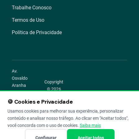
Trabalhe Conosco
Termos de Uso
Política de Privacidade
Av.
Osvaldo
Copyright
Aranha
© 2026
1022 –
Aegro.
Bom
🍪 Cookies e Privacidade
play_circle
camera_alt
public
work
Todos os
Fim,
direitos
Usamos cookies para melhorar sua experiência, personalizar
Porto
reservados.
conteúdo e analisar nosso tráfego. Ao clicar em "Aceitar todos",
Alegre –
você concorda com o uso de cookies.
Saiba mais
RS
Configurar
Aceitar todos