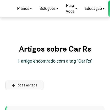
Para
Planos
Soluções
Educação
▾
▾
▾
▾
Você
Artigos sobre Car Rs
1 artigo encontrado com a tag "Car Rs"
arrow_back
Todas as tags