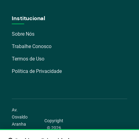
Institucional
Sobre Nós
Trabalhe Conosco
Termos de Uso
Política de Privacidade
Av.
Osvaldo
Copyright
Aranha
© 2026
1022 –
Aegro.
Bom