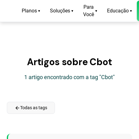
Para
Planos
Soluções
Educação
▾
▾
▾
▾
Você
Artigos sobre Cbot
1 artigo encontrado com a tag "Cbot"
arrow_back
Todas as tags