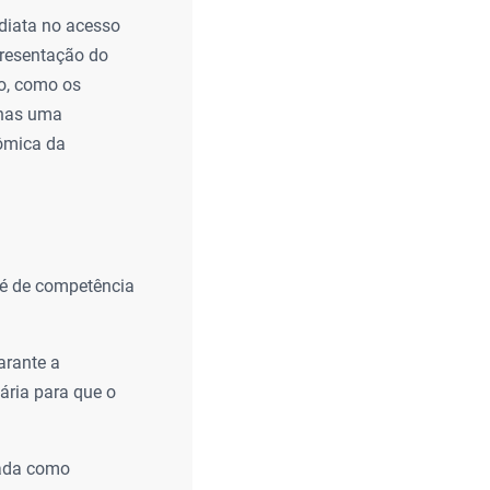
ediata no acesso
apresentação do
to, como os
enas uma
nômica da
R é de competência
arante a
ária para que o
cada como