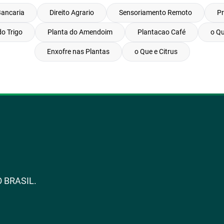
Bancaria
Direito Agrario
Sensoriamento Remoto
Pr
do Trigo
Planta do Amendoim
Plantacao Café
o Qu
Enxofre nas Plantas
o Que e Citrus
 BRASIL.