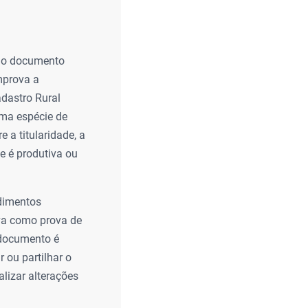
 é o documento
mprova a
adastro Rural
uma espécie de
 a titularidade, a
se é produtiva ou
edimentos
rva como prova de
 documento é
r ou partilhar o
alizar alterações