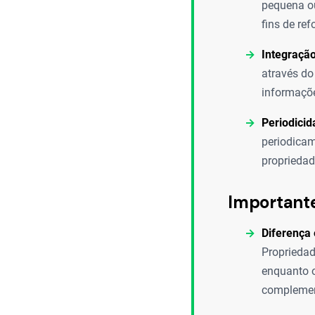
pequena ou
fins de ref
Integração
através do
informaçõe
Periodicid
periodicam
propriedade
Important
Diferença 
Propriedade
enquanto o
complemen