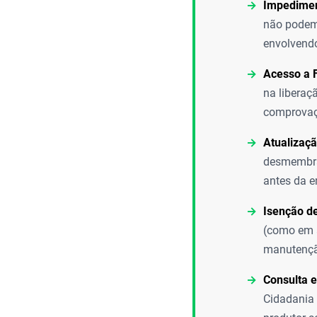
Impedimen
não podem 
envolvendo
Acesso a 
na liberaçã
comprovaçã
Atualizaç
desmembram
antes da e
Isenção de
(como em a
manutençã
Consulta e
Cidadania 