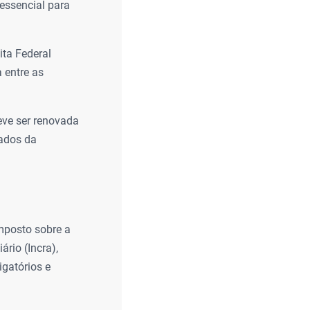
essencial para
ta Federal
 entre as
eve ser renovada
dados da
mposto sobre a
ário (Incra),
igatórios e