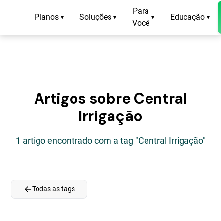
Para
Planos
Soluções
Educação
▾
▾
▾
▾
Você
Artigos sobre Central
Irrigação
1 artigo encontrado com a tag "Central Irrigação"
arrow_back
Todas as tags