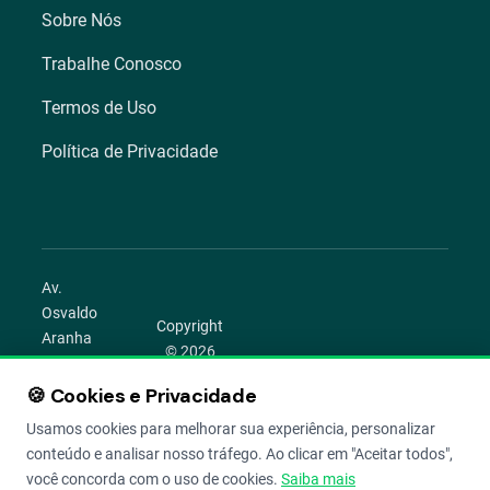
Sobre Nós
Trabalhe Conosco
Termos de Uso
Política de Privacidade
Av.
Osvaldo
Copyright
Aranha
© 2026
1022 –
Aegro.
Bom
🍪 Cookies e Privacidade
play_circle
camera_alt
public
work
Todos os
Fim,
direitos
Usamos cookies para melhorar sua experiência, personalizar
Porto
reservados.
conteúdo e analisar nosso tráfego. Ao clicar em "Aceitar todos",
Alegre –
você concorda com o uso de cookies.
Saiba mais
RS