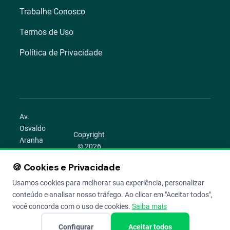
Trabalhe Conosco
Termos de Uso
Política de Privacidade
Av.
Osvaldo
Copyright
Aranha
© 2026
1022 –
Aegro.
Bom
🍪 Cookies e Privacidade
play_circle
camera_alt
public
work
Todos os
Fim,
direitos
Usamos cookies para melhorar sua experiência, personalizar
Porto
reservados.
conteúdo e analisar nosso tráfego. Ao clicar em "Aceitar todos",
Alegre –
você concorda com o uso de cookies.
Saiba mais
RS
Configurar
Aceitar todos