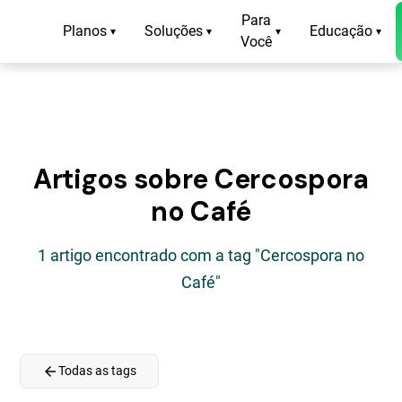
Para
Planos
Soluções
Educação
▾
▾
▾
▾
Você
Artigos sobre Cercospora
no Café
1 artigo encontrado com a tag "Cercospora no
Café"
arrow_back
Todas as tags