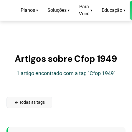
Para
Planos
Soluções
Educação
▾
▾
▾
▾
Você
Artigos sobre Cfop 1949
1 artigo encontrado com a tag "Cfop 1949"
arrow_back
Todas as tags