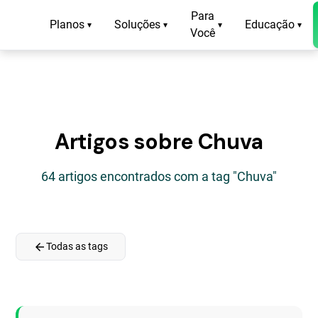
Para
Planos
Soluções
Educação
▾
▾
▾
▾
Você
Artigos sobre Chuva
64 artigos encontrados com a tag "Chuva"
arrow_back
Todas as tags