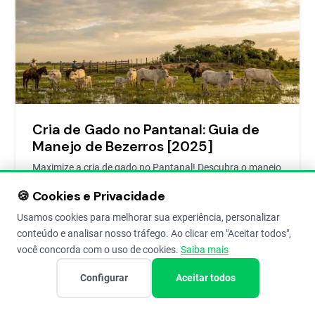
Cria de Gado no Pantanal: Guia de
Manejo de Bezerros [2025]
Maximize a cria de gado no Pantanal! Descubra o manejo
ideal, a importância da estação de monta e como evitar
🍪 Cookies e Privacidade
prejuízos com bezerros.
Usamos cookies para melhorar sua experiência, personalizar
conteúdo e analisar nosso tráfego. Ao clicar em "Aceitar todos",
Redação Aegro
5 de Sep de 2025
5
você concorda com o uso de cookies.
Saiba mais
Configurar
Aceitar todos