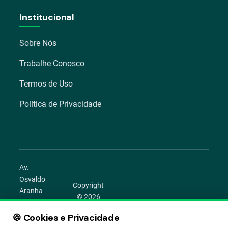
Institucional
Sobre Nós
Trabalhe Conosco
Termos de Uso
Política de Privacidade
Av.
Osvaldo
Copyright
Aranha
© 2026
1022 –
Aegro.
Bom
🍪 Cookies e Privacidade
play_circle
camera_alt
public
work
Todos os
Fim,