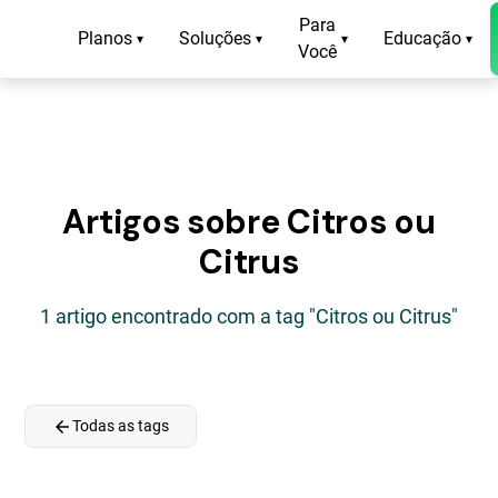
Para
Planos
Soluções
Educação
▾
▾
▾
▾
Você
Artigos sobre Citros ou
Citrus
1 artigo encontrado com a tag "Citros ou Citrus"
arrow_back
Todas as tags