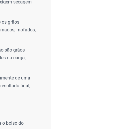
 exigem secagem
e os grãos
eimados, mofados,
ão são grãos
tes na carga,
iramente de uma
esultado final,
a o bolso do