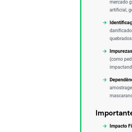
mercado ge
artificial,
Identifica
danificado
quebrados 
Impurezas
(como pedr
impactando
Dependênc
amostragem
mascarand
Important
Impacto F