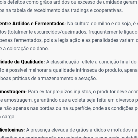
pois defeitos como grãos ardidos ou excesso de umidade geram
os na tabela de recebimento das tradings e cooperativas.
 entre Ardidos e Fermentados:
Na cultura do milho e da soja, é v
dos (totalmente escurecidos/queimados, frequentemente ligado
penas fermentados, pois a legislação e as penalidades variam
e a coloração do dano.
ilidade da Qualidade:
A classificação reflete a condição final do
não é possível melhorar a qualidade intrínseca do produto, apena
 boas práticas de armazenamento e aeração.
Amostragem:
Para evitar prejuízos injustos, o produtor deve ac
e amostragem, garantindo que a coleta seja feita em diversos 
 não apenas nas bordas ou na superfície, onde as condições p
a carga.
icotoxinas:
A presença elevada de grãos ardidos e mofados na 