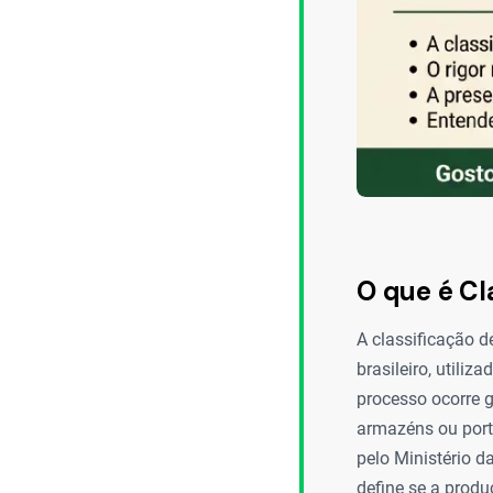
O que é Cl
A classificação 
brasileiro, utiliz
processo ocorre 
armazéns ou port
pelo Ministério d
define se a prod