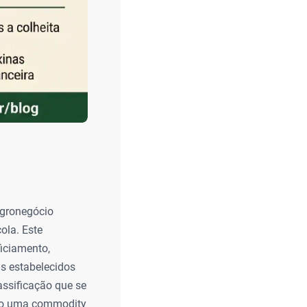
agronegócio
cola. Este
iciamento,
s estabelecidos
assificação que se
omo uma commodity