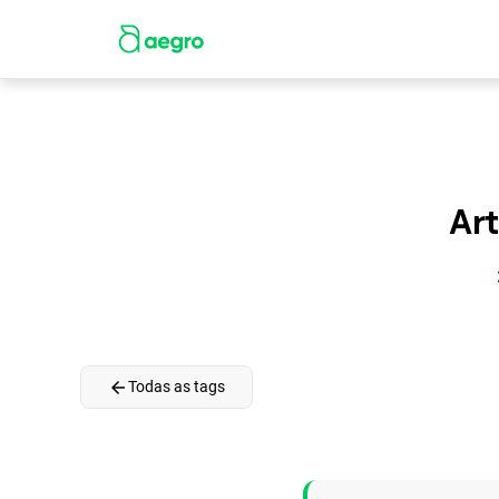
Art
arrow_back
Todas as tags