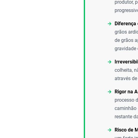
produtor, 
progressiv
Diferença
grãos ardi
de grãos a
gravidade 
Irreversib
colheita, 
através de
Rigor na 
processo d
caminhão e
restante d
Risco de M