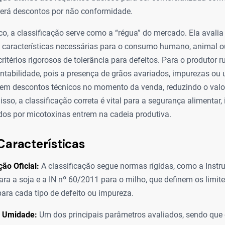
rerá descontos por não conformidade.
co, a classificação serve como a “régua” do mercado. Ela avalia
 características necessárias para o consumo humano, animal ou
itérios rigorosos de tolerância para defeitos. Para o produtor ru
entabilidade, pois a presença de grãos avariados, impurezas o
a em descontos técnicos no momento da venda, reduzindo o valor
isso, a classificação correta é vital para a segurança alimentar
os por micotoxinas entrem na cadeia produtiva.
Características
ão Oficial:
A classificação segue normas rígidas, como a Instr
ra a soja e a IN nº 60/2011 para o milho, que definem os limi
para cada tipo de defeito ou impureza.
e Umidade:
Um dos principais parâmetros avaliados, sendo que