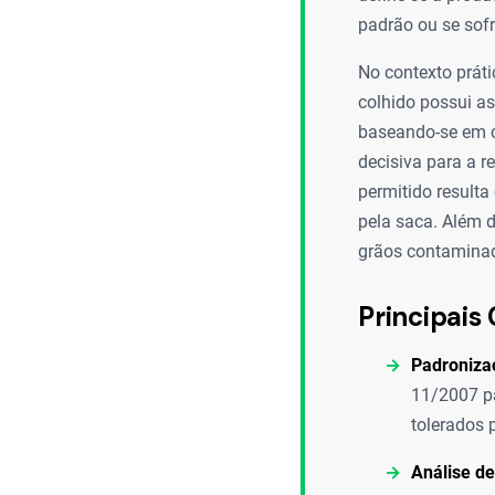
padrão ou se sof
No contexto práti
colhido possui as
baseando-se em cr
decisiva para a r
permitido result
pela saca. Além d
grãos contaminad
Principais 
Padronizaç
11/2007 pa
tolerados 
Análise d