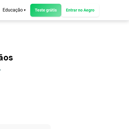
Educação
Teste grátis
Entrar no Aegro
▾
rãos
"