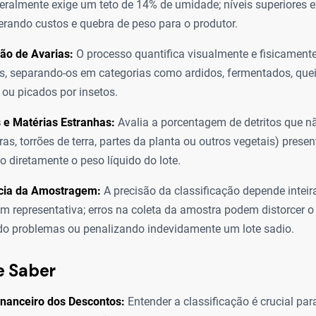
ralmente exige um teto de 14% de umidade; níveis superiores
 gerando custos e quebra de peso para o produtor.
ção de Avarias:
O processo quantifica visualmente e fisicament
s, separando-os em categorias como ardidos, fermentados, qu
ou picados por insetos.
 e Matérias Estranhas:
Avalia a porcentagem de detritos que n
as, torrões de terra, partes da planta ou outros vegetais) presen
 diretamente o peso líquido do lote.
ia da Amostragem:
A precisão da classificação depende inte
 representativa; erros na coleta da amostra podem distorcer o r
o problemas ou penalizando indevidamente um lote sadio.
e Saber
inanceiro dos Descontos:
Entender a classificação é crucial par