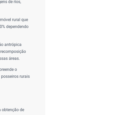
ens de rios,
imóvel rural que
 80% dependendo
ão antrópica
 a recomposição
ssas áreas.
preende o
 posseiros rurais
a obtenção de