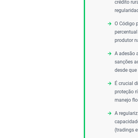
crédito rur
regularida
O Código p
percentual
produtor n
A adesão 
sanções ad
desde que
É crucial 
proteção r
manejo flo
A regulari
capacidad
(tradings 