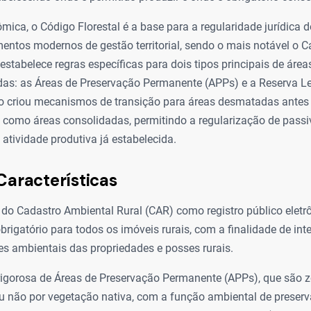
mica, o Código Florestal é a base para a regularidade jurídica do
mentos modernos de gestão territorial, sendo o mais notável o 
i estabelece regras específicas para dois tipos principais de áre
das: as Áreas de Preservação Permanente (APPs) e a Reserva Le
ção criou mecanismos de transição para áreas desmatadas antes 
 como áreas consolidadas, permitindo a regularização de pass
 atividade produtiva já estabelecida.
Características
o do Cadastro Ambiental Rural (CAR) como registro público eletr
obrigatório para todos os imóveis rurais, com a finalidade de int
s ambientais das propriedades e posses rurais.
rigorosa de Áreas de Preservação Permanente (APPs), que são z
u não por vegetação nativa, com a função ambiental de preserv