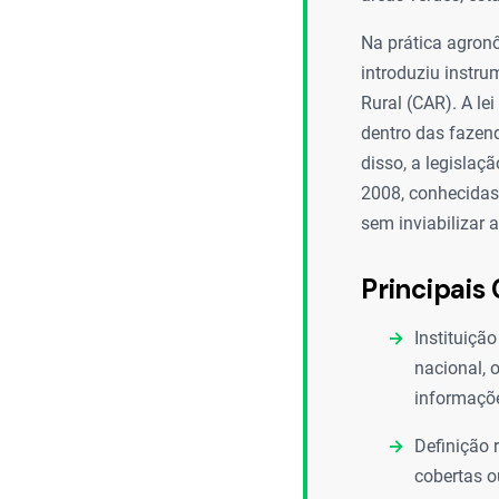
Na prática agronô
introduziu instru
Rural (CAR). A le
dentro das fazen
disso, a legisla
2008, conhecidas
sem inviabilizar a
Principais 
Instituiçã
nacional, 
informaçõe
Definição 
cobertas o