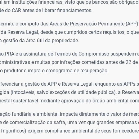
al em instituições financeiras, visto que os bancos são obrigados
de do CAR antes de liberar financiamentos.
ermite o cômputo das Áreas de Preservação Permanente (APP) 
 da Reserva Legal, desde que cumpridos certos requisitos, o que
a gestão da área útil da propriedade.
ao PRA e a assinatura de Termos de Compromisso suspendem a
ministrativas e multas por infrações cometidas antes de 22 de 
 o produtor cumpra o cronograma de recuperação.
diferenciar a gestão de APP e Reserva Legal: enquanto as APPs 
ígida (intocáveis, salvo exceções de utilidade pública), a Reserv
restal sustentável mediante aprovação do órgão ambiental com
zação fundiária e ambiental impacta diretamente o valor de merc
e de comercialização da safra, uma vez que grandes empresas
e frigoríficos) exigem compliance ambiental de seus fornecedore