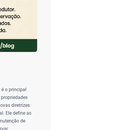
 é o principal
 propriedades
ovas diretrizes
. Ele define as
anutenção de
rvar.