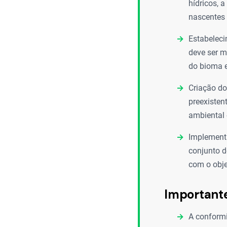
hídricos, 
nascentes 
Estabeleci
deve ser m
do bioma e
Criação do
preexisten
ambiental 
Implement
conjunto d
com o obje
Important
A conformi