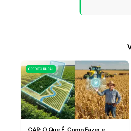
V
CRÉDITO RURAL
CAR: O Que É, Como Fazer e