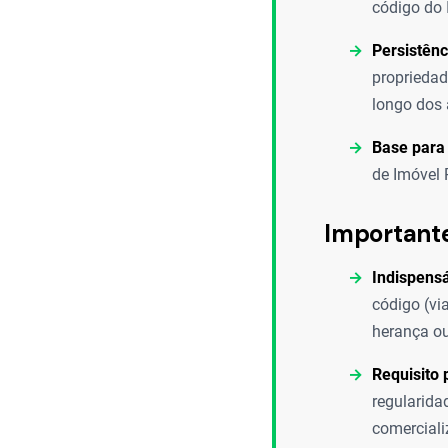
código do 
Persistênc
propriedad
longo dos 
Base para
de Imóvel 
Important
Indispensá
código (vi
herança o
Requisito 
regularida
comercializ