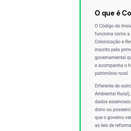
O que é Co
O Código do Imóv
funciona como a i
Colonização e Re
inscrito pela pri
governamental que 
e acompanha o his
patrimônio rural.
Diferente de outr
Ambiental Rural),
dados essenciais 
dono ou posseiro)
que o governo ve
as leis de reforma