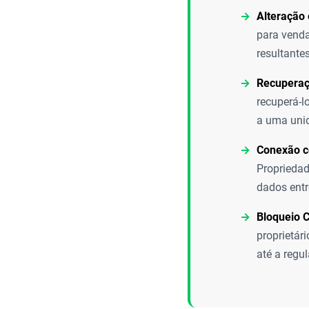
Alteração
para venda
resultante
Recuperaç
recuperá-l
a uma unid
Conexão c
Propriedad
dados entre
Bloqueio C
proprietár
até a regu