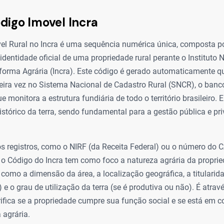
digo Imovel Incra
el Rural no Incra é uma sequência numérica única, composta por
dentidade oficial de uma propriedade rural perante o Instituto 
forma Agrária (Incra). Este código é gerado automaticamente q
meira vez no Sistema Nacional de Cadastro Rural (SNCR), o ban
monitora a estrutura fundiária de todo o território brasileiro. El
tórico da terra, sendo fundamental para a gestão pública e pr
os registros, como o NIRF (da Receita Federal) ou o número do 
 o Código do Incra tem como foco a natureza agrária da proprie
como a dimensão da área, a localização geográfica, a titularid
 e o grau de utilização da terra (se é produtiva ou não). É atrav
rifica se a propriedade cumpre sua função social e se está em
 agrária.