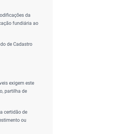
modificações da
cação fundiária ao
cado de Cadastro
veis exigem este
, partilha de
 a certidão de
vestimento ou