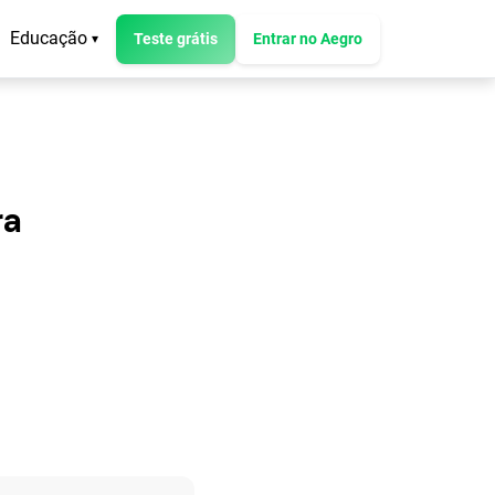
Educação
Teste grátis
Entrar no Aegro
▾
ra