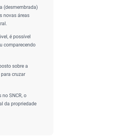
ida (desmembrada)
as novas áreas
ral.
el, é possível
 ou comparecendo
posto sobre a
 para cruzar
s no SNCR, o
al da propriedade