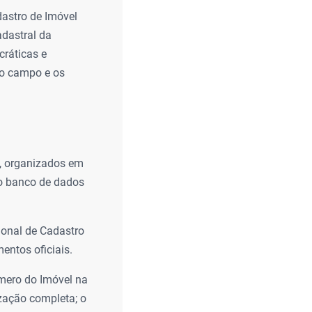
dastro de Imóvel
adastral da
cráticas e
 do campo e os
, organizados em
do banco de dados
ional de Cadastro
entos oficiais.
mero do Imóvel na
zação completa; o