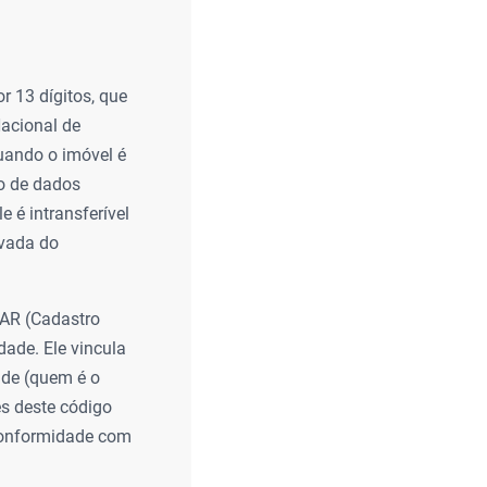
 13 dígitos, que
Nacional de
uando o imóvel é
co de dados
e é intransferível
ivada do
CAR (Cadastro
dade. Ele vincula
ade (quem é o
és deste código
 conformidade com