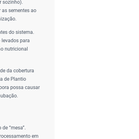
r sozinho).
ar as sementes ao
nização.
ntes do sistema.
 levados para
ão nutricional
ade da cobertura
a de Plantio
mbora possa causar
dubação.
o de “mesa”.
 processamento em