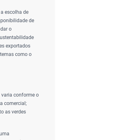
 a escolha de
sponibilidade de
dar o
sustentabilidade
tes exportados
istemas como o
e varia conforme o
da comercial;
to as verdes
 uma