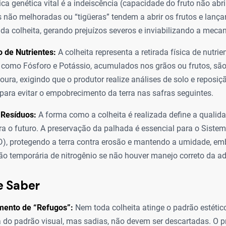
ica genética vital é a indeiscência (capacidade do fruto não abri
 não melhoradas ou “tigüeras” tendem a abrir os frutos e lanç
 da colheita, gerando prejuízos severos e inviabilizando a meca
 de Nutrientes:
A colheita representa a retirada física de nutrie
como Fósforo e Potássio, acumulados nos grãos ou frutos, são
oura, exigindo que o produtor realize análises de solo e reposiç
ara evitar o empobrecimento da terra nas safras seguintes.
 Resíduos:
A forma como a colheita é realizada define a qualid
ra o futuro. A preservação da palhada é essencial para o Sistem
D), protegendo a terra contra erosão e mantendo a umidade, e
ão temporária de nitrogênio se não houver manejo correto da a
e Saber
mento de “Refugos”:
Nem toda colheita atinge o padrão estétic
a do padrão visual, mas sadias, não devem ser descartadas. O