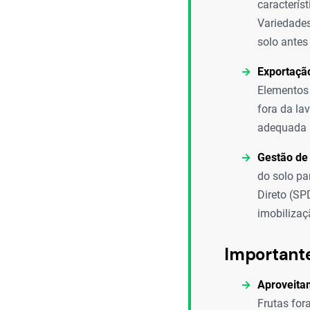
característ
Variedades
solo antes
Exportação
Elementos 
fora da lav
adequada p
Gestão de
do solo pa
Direto (SP
imobilizaç
Important
Aproveita
Frutas for