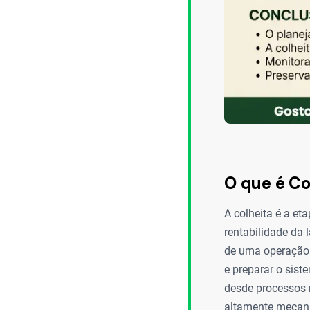
O que é Co
A colheita é a et
rentabilidade da 
de uma operação 
e preparar o sist
desde processos m
altamente mecani