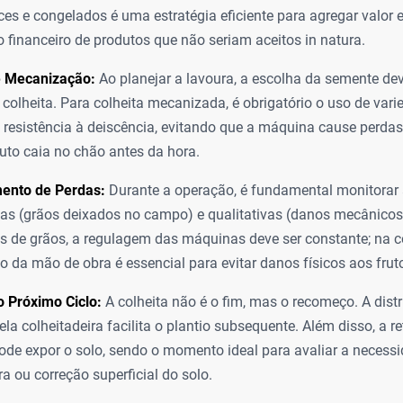
ces e congelados é uma estratégia eficiente para agregar valor e
o financeiro de produtos que não seriam aceitos in natura.
e Mecanização:
Ao planejar a lavoura, a escolha da semente dev
colheita. Para colheita mecanizada, é obrigatório o uso de var
 resistência à deiscência, evitando que a máquina cause perda
uto caia no chão antes da hora.
ento de Perdas:
Durante a operação, é fundamental monitorar
vas (grãos deixados no campo) e qualitativas (danos mecânicos
s de grãos, a regulagem das máquinas deve ser constante; na c
o da mão de obra é essencial para evitar danos físicos aos frut
 Próximo Ciclo:
A colheita não é o fim, mas o recomeço. A dist
la colheitadeira facilita o plantio subsequente. Além disso, a re
pode expor o solo, sendo o momento ideal para avaliar a necessi
ra ou correção superficial do solo.