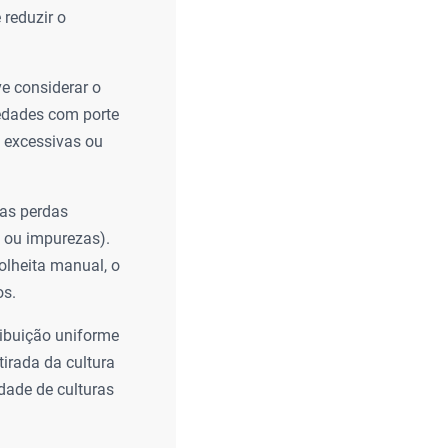
 reduzir o
e considerar o
iedades com porte
s excessivas ou
 as perdas
 ou impurezas).
olheita manual, o
os.
ribuição uniforme
tirada da cultura
dade de culturas