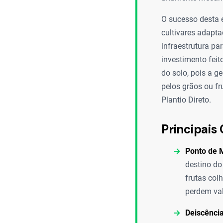
O sucesso desta 
cultivares adapta
infraestrutura p
investimento feit
do solo, pois a g
pelos grãos ou f
Plantio Direto.
Principais 
Ponto de 
destino do
frutas col
perdem val
Deiscência